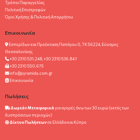
Τρόποι Παραγγελίας
Πολιτική Επιστροφών
Όροι Χρήσης & Πολιτική Aπορρήτου
Επικοινωνία
Εσπερίδων και Προέκταση Παπάγου 0, ΤΚ 56224, Εύοσμος
Θεσσαλονίκης
+30 2310 531.248, +30 2310 536.847
+30 2310 550.675
info@pyramida.com.gr
Επικοινωνία
Πωλήσεις
Δωρεάν Μεταφορικά
για αγορές άνω των 30 ευρώ (εκτός των
δυσπρόσιτων περιοχών)
Δίκτυο Πωλήσεων
σε Ελλάδα και Κύπρο