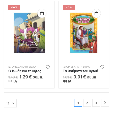
1.29 €.
1.29 €.
-10%
-10%
ΙΣΤΟΡΊΕΣ ΑΠΌ ΤΗ ΒΊΒΛΟ
ΙΣΤΟΡΊΕΣ ΑΠΌ ΤΗ ΒΊΒΛΟ
Ο Ιωνάς και το κήτος
Τα θαύματα του Ιησού
Original
Η
Original
Η
1.29
€
0.91
€
συμπ.
συμπ.
1.43
€
1.01
€
price
τρέχουσα
price
τρέχουσα
ΦΠΑ
ΦΠΑ
was:
τιμή
was:
τιμή
1.43 €.
είναι:
1.01 €.
είναι:
1.29 €.
0.91 €.
1
2
3