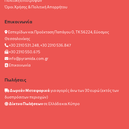
Πολιτική Επιστροφών
Όροι Χρήσης & Πολιτική Aπορρήτου
Επικοινωνία
Εσπερίδων και Προέκταση Παπάγου 0, ΤΚ 56224, Εύοσμος
Θεσσαλονίκης
+30 2310 531.248, +30 2310 536.847
+30 2310 550.675
info@pyramida.com.gr
Επικοινωνία
Πωλήσεις
Δωρεάν Μεταφορικά
για αγορές άνω των 30 ευρώ (εκτός των
δυσπρόσιτων περιοχών)
Δίκτυο Πωλήσεων
σε Ελλάδα και Κύπρο