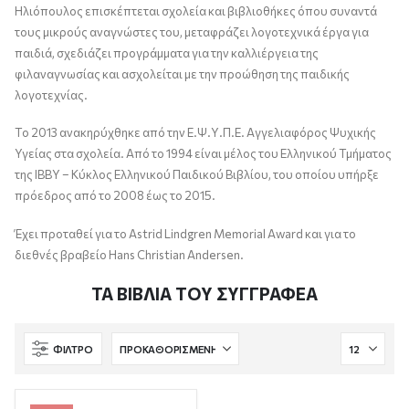
Ηλιόπουλος επισκέπτεται σχολεία και βιβλιοθήκες όπου συναντά
τους μικρούς αναγνώστες του, μεταφράζει λογοτεχνικά έργα για
παιδιά, σχεδιάζει προγράμματα για την καλλιέργεια της
φιλαναγνωσίας και ασχολείται με την προώθηση της παιδικής
λογοτεχνίας.
Το 2013 ανακηρύχθηκε από την Ε.Ψ.Υ.Π.Ε. Αγγελιαφόρος Ψυχικής
Υγείας στα σχολεία. Από το 1994 είναι μέλος του Ελληνικού Τμήματος
της ΙΒΒΥ – Κύκλος Ελληνικού Παιδικού Βιβλίου, του οποίου υπήρξε
πρόεδρος από το 2008 έως το 2015.
Έχει προταθεί για το Astrid Lindgren Memorial Award και για το
διεθνές βραβείο Hans Christian Andersen.
ΤΑ ΒΙΒΛΙΑ ΤΟΥ ΣΥΓΓΡΑΦΕΑ
ΦΊΛΤΡΟ