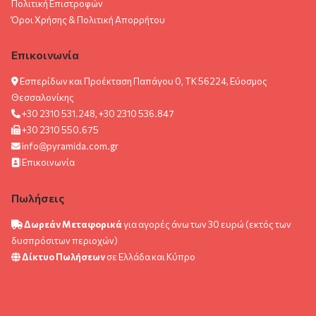
Πολιτική Επιστροφών
Όροι Χρήσης & Πολιτική Aπορρήτου
Επικοινωνία
Εσπερίδων και Προέκταση Παπάγου 0, ΤΚ 56224, Εύοσμος
Θεσσαλονίκης
+30 2310 531.248, +30 2310 536.847
+30 2310 550.675
info@pyramida.com.gr
Επικοινωνία
Πωλήσεις
Δωρεάν Μεταφορικά
για αγορές άνω των 30 ευρώ (εκτός των
δυσπρόσιτων περιοχών)
Δίκτυο Πωλήσεων
σε Ελλάδα και Κύπρο