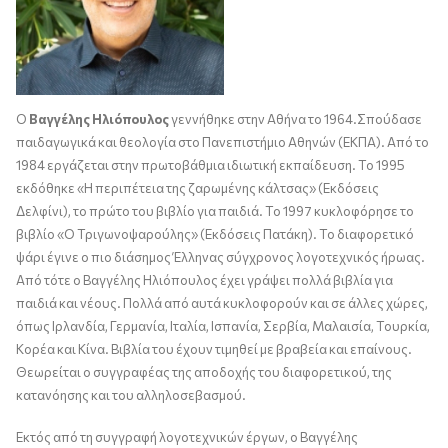
Ο
Βαγγέλης Ηλιόπουλος
γεννήθηκε στην Αθήνα το 1964.Σπούδασε
παιδαγωγικά και θεολογία στο Πανεπιστήμιο Αθηνών (ΕΚΠΑ). Από το
1984 εργάζεται στην πρωτοβάθμια ιδιωτική εκπαίδευση. Το 1995
εκδόθηκε «Η περιπέτεια της ζαρωμένης κάλτσας» (Εκδόσεις
Δελφίνι), το πρώτο του βιβλίο για παιδιά. Το 1997 κυκλοφόρησε το
βιβλίο «Ο Τριγωνοψαρούλης» (Εκδόσεις Πατάκη). Το διαφορετικό
ψάρι έγινε ο πιο διάσημος Έλληνας σύγχρονος λογοτεχνικός ήρωας.
Από τότε ο Βαγγέλης Ηλιόπουλος έχει γράψει πολλά βιβλία για
παιδιά και νέους. Πολλά από αυτά κυκλοφορούν και σε άλλες χώρες,
όπως Ιρλανδία, Γερμανία, Ιταλία, Ισπανία, Σερβία, Μαλαισία, Τουρκία,
Κορέα και Κίνα. Βιβλία του έχουν τιμηθεί με βραβεία και επαίνους.
Θεωρείται ο συγγραφέας της αποδοχής του διαφορετικού, της
κατανόησης και του αλληλοσεβασμού.
Εκτός από τη συγγραφή λογοτεχνικών έργων, ο Βαγγέλης