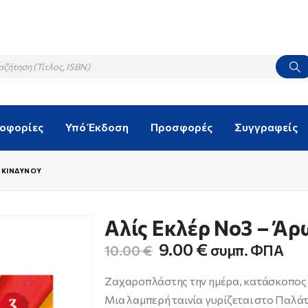
λοφορίες
Υπό Έκδοση
Προσφορές
Συγγραφείς
Α ΚΙΝΔΎΝΟΥ
Αλίς Εκλέρ Νο3 – Άρ
Original
Η
9.00
€
συμπ. ΦΠΑ
10.00
€
price
τρέχουσα
was:
τιμή
Ζαχαροπλάστης την ημέρα, κατάσκοπος τη
10.00 €.
είναι:
Μια λαμπερή ταινία γυρίζεται στο Παλάτ