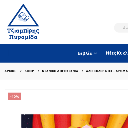
Νέες Κυκ
Βιβλία
ΑΡΧΙΚΉ
SHOP
ΝΕΑΝΙΚΉ ΛΟΓΟΤΕΧΝΊΑ
ΑΛΊΣ ΕΚΛΈΡ ΝΟ3 – ΆΡΩΜ
-10%