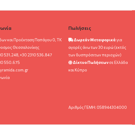
νωνία
Πωλήσεις
δων και Προέκταση Παπάγου 0, ΤΚ
Δωρεάν Μεταφορικά
για
ύοσμος Θεσσαλονίκης
αγορές άνω των 30 ευρώ (εκτός
10 531.248, +30 2310 536.847
των δυσπρόσιτων περιοχών)
10 550.675
Δίκτυο Πωλήσεων
σε Ελλάδα
yramida.com.gr
και Κύπρο
νωνία
Αριθμός ΓΕΜΗ: 058944304000