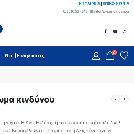
Η ΕΤΑΙΡΕΙΑ
|
ΕΠΙΚΟΙΝΩΝΙΑ
|
2310 531 248
info@pyramida.com.gr
0
Νέα | Εκδηλώσεις
ωμα κινδύνου
 νύχτα. Η Αλίς Εκλέρ ζει μια συναρπαστική διπλή ζωή!
ι των Βερσαλλιών στο Παρίσι και η Αλίς κάνει αγώνα