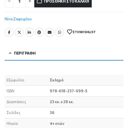
ΠΡΟΣΘΉΚΗ ΣΤΟ ΚΑΛΆΘΙ
Νίνα Ζαφειρίου
ΣΤΗ WISHLIST
ΠΕΡΙΓΡΑΦΉ
Εξώφυλλο
Σκληρό
ISBN
978-618-237-099-5
Διαστάσεις
23 εκ. x 28 εκ.
Σελίδες
36
Ηλικία
4+ ετών