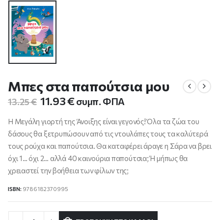
Μπες στα παπούτσια μου
Original
Η
11.93
€
συμπ. ΦΠΑ
13.25
€
price
τρέχουσα
was:
τιμή
Η Μεγάλη γιορτή της Άνοιξης είναι γεγονός! Όλα τα ζώα του
13.25 €.
είναι:
δάσους θα ξετρυπώσουν από τις ντουλάπες τους τα καλύτερά
11.93 €.
τους ρούχα και παπούτσια. Θα καταφέρει άραγε η Σάρα να βρει
όχι 1… όχι 2… αλλά 40 καινούρια παπούτσια; Ή μήπως θα
χρειαστεί την βοήθεια των φίλων της;
ISBN:
9786182370995