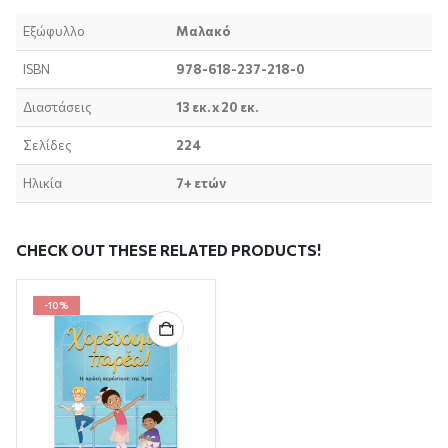
Εξώφυλλο
Μαλακό
ISBN
978-618-237-218-0
Διαστάσεις
13 εκ. x 20 εκ.
Σελίδες
224
Ηλικία
7+ ετών
CHECK OUT THESE RELATED PRODUCTS!
-10%