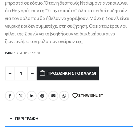
μπροστά σε κόσμο. Όταν η δεσποινίς Ντάιαμοντ ανακοινώνει
ότι θα χορέψουν τη “Σταχτοπούτα”, όλα τα παιδιά συζητούν
για τον ρόλο που θα ήθελαν να χορέψουν. Μόνο η Σουνίλ είναι
νευρική και δεν συμμετέχει στη συζήτηση. Θα καταφέρουν οι
φίλοι της Σουνίλ να τη βοηθήσουν να διεκδικήσει και να
ζωντανέψει τον ρόλο των ονείρων της;
ISBN:
9786182372180
ΠΡΟΣΘΉΚΗ ΣΤΟ ΚΑΛΆΘΙ
ΣΤΗ WISHLIST
ΠΕΡΙΓΡΑΦΉ