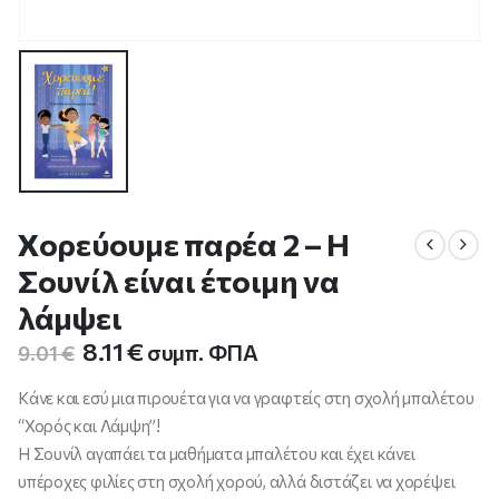
Χορεύουμε παρέα 2 – Η
Σουνίλ είναι έτοιμη να
λάμψει
Original
Η
8.11
€
συμπ. ΦΠΑ
9.01
€
price
τρέχουσα
was:
τιμή
Κάνε και εσύ μια πιρουέτα για να γραφτείς στη σχολή μπαλέτου
9.01 €.
είναι:
“Χορός και Λάμψη”!
8.11 €.
Η Σουνίλ αγαπάει τα μαθήματα μπαλέτου και έχει κάνει
υπέροχες φιλίες στη σχολή χορού, αλλά διστάζει να χορέψει