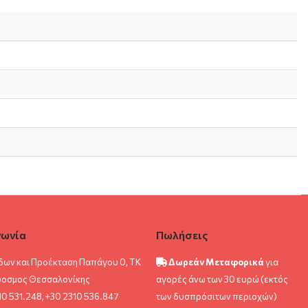
νωνία
Πωλήσεις
δων και Προέκταση Παπάγου 0, ΤΚ
Δωρεάν Μεταφορικά
για
ύοσμος Θεσσαλονίκης
αγορές άνω των 30 ευρώ (εκτός
10 531.248, +30 2310 536.847
των δυσπρόσιτων περιοχών)