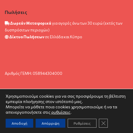
Πωλήσεις
Δωρεάν Μεταφορικά
για αγορές άνω των 30 ευρώ (εκτός των
δυσπρόσιτων περιοχών)
Δίκτυο Πωλήσεων
σε Ελλάδα και Κύπρο
Αριθμός ΓΕΜΗ: 058944304000
Χρησιμοποιούμε cookies για να σας προσφέρουμε τη βέλτιστη
εμπειρία πλοήγησης στον ιστότοπό μας.
© pyramida.com.gr 2024. All rights reserved.
Μπορείτε να μάθετε ποια cookies χρησιμοποιούμε ή να τα
απενεργοποιήσετε στις
ρυθμίσεις
.
Κλείσιμο του C
Αποδοχή
Απόρριψη
Ρυθμίσεις