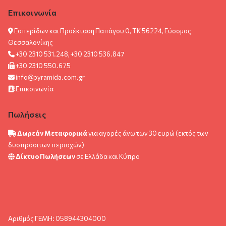
Επικοινωνία
Εσπερίδων και Προέκταση Παπάγου 0, ΤΚ 56224, Εύοσμος
Θεσσαλονίκης
+30 2310 531.248, +30 2310 536.847
+30 2310 550.675
info@pyramida.com.gr
Επικοινωνία
Πωλήσεις
Δωρεάν Μεταφορικά
για αγορές άνω των 30 ευρώ (εκτός των
δυσπρόσιτων περιοχών)
Δίκτυο Πωλήσεων
σε Ελλάδα και Κύπρο
Αριθμός ΓΕΜΗ: 058944304000