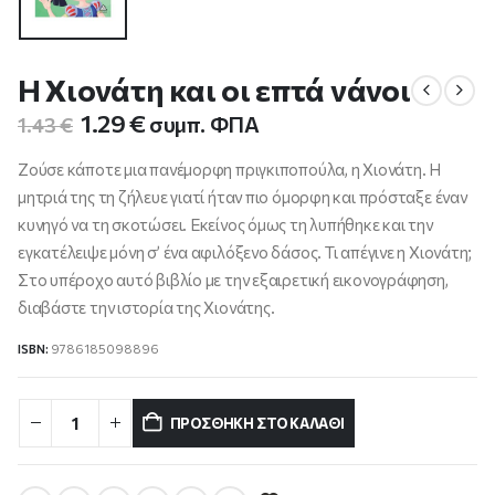
Η Χιονάτη και οι επτά νάνοι
Original
Η
1.29
€
συμπ. ΦΠΑ
1.43
€
price
τρέχουσα
was:
τιμή
Ζούσε κάποτε μια πανέμορφη πριγκιποπούλα, η Χιονάτη. Η
1.43 €.
είναι:
μητριά της τη ζήλευε γιατί ήταν πιο όμορφη και πρόσταξε έναν
1.29 €.
κυνηγό να τη σκοτώσει. Εκείνος όμως τη λυπήθηκε και την
εγκατέλειψε μόνη σ’ ένα αφιλόξενο δάσος. Τι απέγινε η Χιονάτη;
Στο υπέροχο αυτό βιβλίο με την εξαιρετική εικονογράφηση,
διαβάστε την ιστορία της Χιονάτης.
ISBN:
9786185098896
ΠΡΟΣΘΉΚΗ ΣΤΟ ΚΑΛΆΘΙ