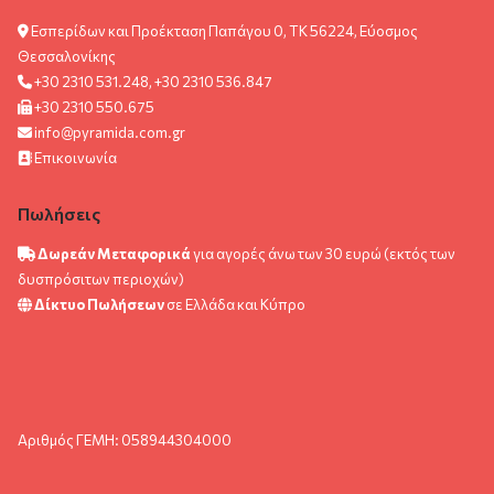
Εσπερίδων και Προέκταση Παπάγου 0, ΤΚ 56224, Εύοσμος
Θεσσαλονίκης
+30 2310 531.248, +30 2310 536.847
+30 2310 550.675
info@pyramida.com.gr
Επικοινωνία
Πωλήσεις
Δωρεάν Μεταφορικά
για αγορές άνω των 30 ευρώ (εκτός των
δυσπρόσιτων περιοχών)
Δίκτυο Πωλήσεων
σε Ελλάδα και Κύπρο
Αριθμός ΓΕΜΗ: 058944304000