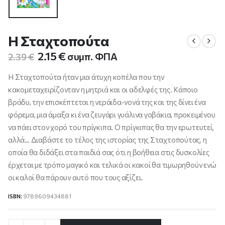
Η Σταχτοπούτα
Original
Η
2.15
€
συμπ. ΦΠΑ
2.39
€
price
τρέχουσα
was:
τιμή
Η Σταχτοπούτα ήταν μια άτυχη κοπέλα που την
2.39 €.
είναι:
κακομεταχειρίζονταν η μητριά και οι αδελφές της. Κάποιο
2.15 €.
βράδυ, την επισκέπτεται η νεράιδα-νονά της και της δίνει ένα
φόρεμα, μια άμαξα κι ένα ζευγάρι γυάλινα γοβάκια, προκειμένου
να πάει στον χορό του πρίγκιπα. Ο πρίγκιπας θα την ερωτευτεί,
αλλά… Διαβάστε το τέλος της ιστορίας της Σταχτοπούτας, η
οποία θα διδάξει στα παιδιά σας ότι η βοήθεια στις δυσκολίες
έρχεται με τρόπο μαγικό και τελικά οι κακοί θα τιμωρηθούν ενώ
οι καλοί θα πάρουν αυτό που τους αξίζει.
ISBN:
9789609434881