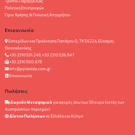
Τρόποι Παραγγελίας
Πολιτική Επιστροφών
Όροι Χρήσης & Πολιτική Aπορρήτου
Επικοινωνία
Εσπερίδων και Προέκταση Παπάγου 0, ΤΚ 56224, Εύοσμος
Θεσσαλονίκης
+30 2310 531.248, +30 2310 536.847
+30 2310 550.675
info@pyramida.com.gr
Επικοινωνία
Πωλήσεις
Δωρεάν Μεταφορικά
για αγορές άνω των 30 ευρώ (εκτός των
δυσπρόσιτων περιοχών)
Δίκτυο Πωλήσεων
σε Ελλάδα και Κύπρο