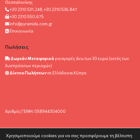
Θεσσαλονίκης
+30 2310 531.248, +30 2310 536.847
+30 2310 550.675
info@pyramida.com.gr
Επικοινωνία
Πωλήσεις
Δωρεάν Μεταφορικά
για αγορές άνω των 30 ευρώ (εκτός των
δυσπρόσιτων περιοχών)
Δίκτυο Πωλήσεων
σε Ελλάδα και Κύπρο
Αριθμός ΓΕΜΗ: 058944304000
Χρησιμοποιούμε cookies για να σας προσφέρουμε τη βέλτιστη