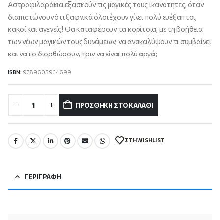
Αστροφιλαράκια εξασκούν τις μαγικές τους ικανότητες, όταν
διαπιστώνουν ότι ξαφνικά όλοι έχουν γίνει πολύ ευέξαπτοι,
κακοί και αγενείς! Θα καταφέρουν τα κορίτσια, με τη βοήθεια
των νέων μαγικών τους δυνάμεων, να ανακαλύψουν τι συμβαίνει
και να το διορθώσουν, πριν να είναι πολύ αργά;
ISBN:
9789605934699
ΠΡΟΣΘΉΚΗ ΣΤΟ ΚΑΛΆΘΙ
ΣΤΗ WISHLIST
ΠΕΡΙΓΡΑΦΉ