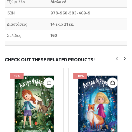
Εξώφυλλο
Μαλακό
ISBN
978-960-593-469-9
Διαστάσεις
14 εκ. x 21 εκ.
Σελίδες
160
CHECK OUT THESE RELATED PRODUCTS!
-10%
-10%