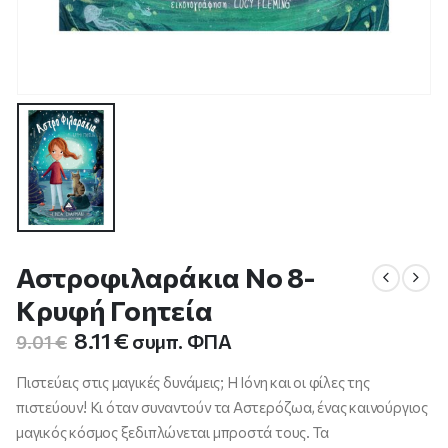
Αστροφιλαράκια Νο 8-
Κρυφή Γοητεία
Original
Η
8.11
€
συμπ. ΦΠΑ
9.01
€
price
τρέχουσα
was:
τιμή
Πιστεύεις στις μαγικές δυνάμεις; Η Ιόνη και οι φίλες της
9.01 €.
είναι:
πιστεύουν! Κι όταν συναντούν τα Αστερόζωα, ένας καινούργιος
8.11 €.
μαγικός κόσμος ξεδιπλώνεται μπροστά τους. Τα