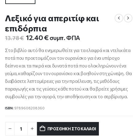
Λεξικό για απεριτίφ και
επιδόρπια
Original
Η
12.40
€
συμπ. ΦΠΑ
13.78
€
price
τρέχουσα
was:
τιμή
Στο βιβλίο αυτό θα ενημερωθείτε για τα ελαφρά και ντελικάτα
13.78 €.
είναι:
ποτά που προετοιμάζουν τον ουρανίσκο για ένα υπέροχο
12.40 €.
δείπνο και τα πικρά και δυνατά ποτά που ολοκληρώνουν ένα
γεύμα, καθαρίζουν τον ουρανίσκο και βοηθούν στη χώνεψη. Θα
διαβάσετε λεπτομέρειες για την προέλευση, τις μεθόδους
παραγωγής και τις γεύσεις κάθε ποτού και θα βρείτε χρήσιμες
συμβουλές για την αγορά, την αποθήκευση και το σερβίρισμα.
ISBN:
9789608208360
ΠΡΟΣΘΉΚΗ ΣΤΟ ΚΑΛΆΘΙ