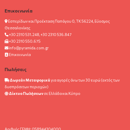
Επικοινωνία
Εσπερίδων και Προέκταση Παπάγου 0, ΤΚ 56224, Εύοσμος
Θεσσαλονίκης
+30 2310 531.248, +30 2310 536.847
+30 2310 550.675
info@pyramida.com.gr
Επικοινωνία
Πωλήσεις
Δωρεάν Μεταφορικά
για αγορές άνω των 30 ευρώ (εκτός των
δυσπρόσιτων περιοχών)
Δίκτυο Πωλήσεων
σε Ελλάδα και Κύπρο
Αριθμός ΓΕΜΗ: 058944304000