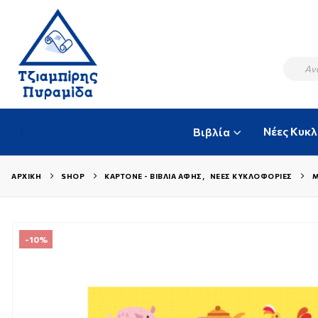
Νέες Κυκ
Βιβλία
ΑΡΧΙΚΉ
SHOP
ΚΑΡΤΟΝΈ - ΒΙΒΛΊΑ ΑΦΉΣ
,
ΝΈΕΣ ΚΥΚΛΟΦΟΡΊΕΣ
Μ
-10%