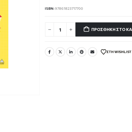
6.30 €.
ISBN:
97861823717700
ΠΡΟΣΘΉΚΗ ΣΤΟ ΚΑ
ΣΤΗ WISHLIST