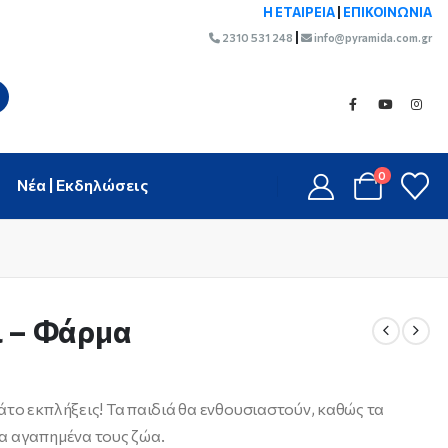
Η ΕΤΑΙΡΕΙΑ
|
ΕΠΙΚΟΙΝΩΝΙΑ
|
2310 531 248
info@pyramida.com.gr
0
Νέα | Εκδηλώσεις
ι – Φάρμα
το εκπλήξεις! Τα παιδιά θα ενθουσιαστούν, καθώς τα
α αγαπημένα τους ζώα.