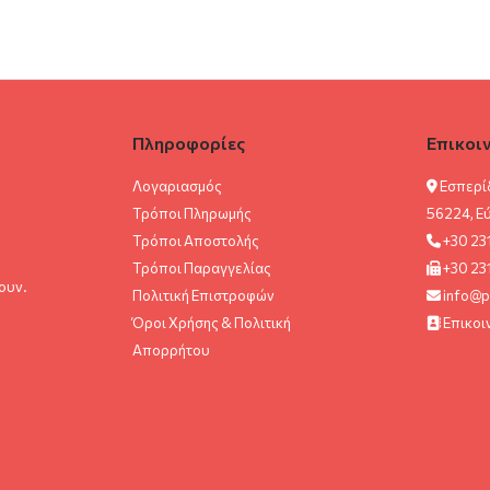
:
7.00 €.
είναι:
€.
6.30 €.
Πληροφορίες
Επικοι
Λογαριασμός
Εσπερί
Τρόποι Πληρωμής
56224, Ε
Τρόποι Αποστολής
+30 23
Τρόποι Παραγγελίας
+30 23
ουν.
Πολιτική Επιστροφών
info@p
Όροι Χρήσης & Πολιτική
Επικοι
Aπορρήτου