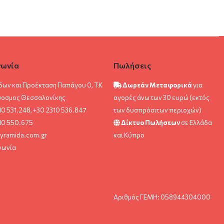
νωνία
Πωλήσεις
δων και Προέκταση Παπάγου 0, ΤΚ
Δωρεάν Μεταφορικά
για
ύοσμος Θεσσαλονίκης
αγορές άνω των 30 ευρώ (εκτός
10 531.248, +30 2310 536.847
των δυσπρόσιτων περιοχών)
10 550.675
Δίκτυο Πωλήσεων
σε Ελλάδα
yramida.com.gr
και Κύπρο
νωνία
Αριθμός ΓΕΜΗ: 058944304000