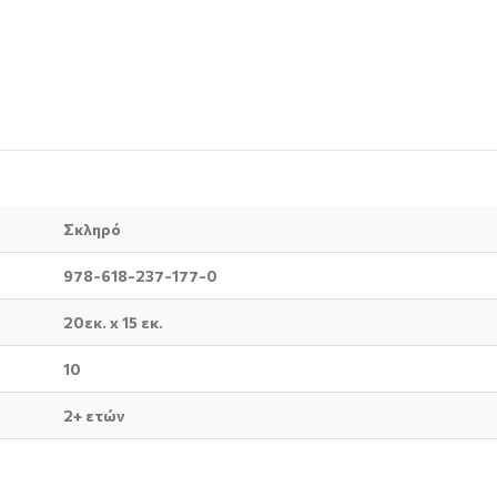
Σκληρό
978-618-237-177-0
20εκ. x 15 εκ.
10
2+ ετών