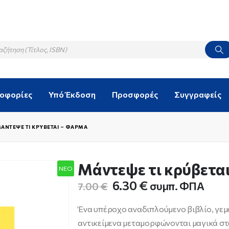
λοφορίες
Υπό Έκδοση
Προσφορές
Συγγραφείς
ΆΝΤΕΨΕ ΤΙ ΚΡΎΒΕΤΑΙ – ΦΆΡΜΑ
Μάντεψε τι κρύβετα
NEO
Original
Η
6.30
€
συμπ. ΦΠΑ
7.00
€
price
τρέχουσα
was:
τιμή
Ένα υπέροχο αναδιπλούμενο βιβλίο, γεμά
7.00 €.
είναι:
αντικείμενα μεταμορφώνονται μαγικά στ