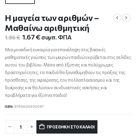
Η μαγεία των αριθμών –
Μαθαίνω αριθμητική
Original
Η
1.67
€
συμπ. ΦΠΑ
1.86
€
price
τρέχουσα
was:
τιμή
Μια μοναδική ευκαιρία για επανάληψη στις βασικές
1.86 €.
είναι:
μαθηματικές γνώσεις των μικρών παιδιών κρύβεται στις σελίδες
1.67 €.
αυτού του βιβλίου. Μέσα από έξυπνες και πολύχρωμες
δραστηριότητες, τα παιδιά θα ξαναθυμηθούν τις πράξεις της
πρόσθεσης, της αφαίρεσης, του πολλαπλασιασμού και της
διαίρεσης και θα λύσουν συνδυαστικές ασκήσεις και
προβλήματα για έξυπνα παιδιά!
ISBN:
9789605930097
ΠΡΟΣΘΉΚΗ ΣΤΟ ΚΑΛΆΘΙ