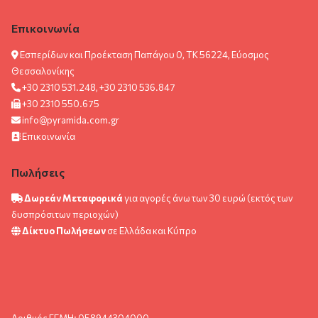
Επικοινωνία
Εσπερίδων και Προέκταση Παπάγου 0, ΤΚ 56224, Εύοσμος
Θεσσαλονίκης
+30 2310 531.248, +30 2310 536.847
+30 2310 550.675
info@pyramida.com.gr
Επικοινωνία
Πωλήσεις
Δωρεάν Μεταφορικά
για αγορές άνω των 30 ευρώ (εκτός των
δυσπρόσιτων περιοχών)
Δίκτυο Πωλήσεων
σε Ελλάδα και Κύπρο