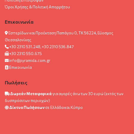
Όροι Χρήσης & Πολιτική Aπορρήτου
Επικοινωνία
Εσπερίδων και Προέκταση Παπάγου 0, ΤΚ 56224, Εύοσμος
Θεσσαλονίκης
+30 2310 531.248, +30 2310 536.847
+30 2310 550.675
info@pyramida.com.gr
Επικοινωνία
Πωλήσεις
Δωρεάν Μεταφορικά
για αγορές άνω των 30 ευρώ (εκτός των
δυσπρόσιτων περιοχών)
Δίκτυο Πωλήσεων
σε Ελλάδα και Κύπρο