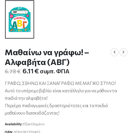
Μαθαίνω να γράφω! –
Αλφαβήτα (ΑΒΓ)
Original
Η
6.11
€
συμπ. ΦΠΑ
6.78
€
price
τρέχουσα
was:
τιμή
ΓΡΑΦΩ, ΣΒΗΝΩ ΚΑΙ ΞΑΝΑΓΡΑΦΩ ΜΕ ΜΑΓΙΚΟ ΣΤΥΛΟ!
6.78 €.
είναι:
Αυτό το υπέροχο βιβλίο είναι κατάλληλο για να μάθουν τα
6.11 €.
παιδιά την αλφαβήτα!
Περιέχει παιδαγωγικές δραστηριότητες και τα παιδιά
μαθαίνουν διασκεδάζοντας!
Availability:
Εξαντλημένο
ISBN:
9786182370452