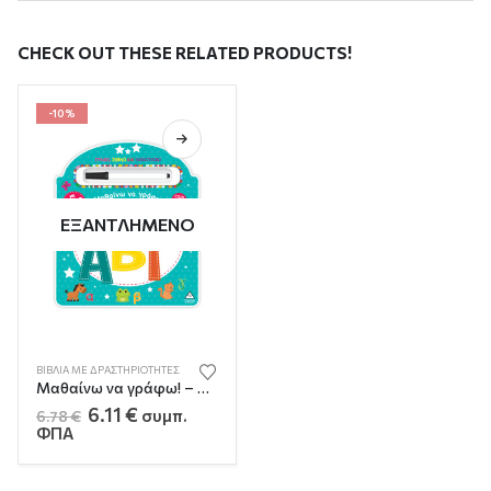
CHECK OUT THESE RELATED PRODUCTS!
-10%
ΕΞΑΝΤΛΗΜΈΝΟ
ΒΙΒΛΊΑ ΜΕ ΔΡΑΣΤΗΡΙΌΤΗΤΕΣ
Μαθαίνω να γράφω! – Αλφαβήτα (ΑΒΓ)
Original
Η
6.11
€
συμπ.
6.78
€
price
τρέχουσα
ΦΠΑ
was:
τιμή
6.78 €.
είναι:
6.11 €.