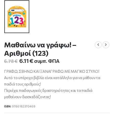
Μαθαίνω να γράφω! –
Αριθμοί (123)
Original
Η
6.11
€
συμπ. ΦΠΑ
6.78
€
price
τρέχουσα
was:
τιμή
ΓΡΑΦΩ, ΣΒΗΝΩ ΚΑΙ ΞΑΝΑΓΡΑΦΩ ΜΕ ΜΑΓΙΚΟ ΣΤΥΛΟ!
6.78 €.
είναι:
Αυτό το υπέροχο βιβλίο είναι κατάλληλο για να μάθουν τα
6.11 €.
παιδιά τους αριθμούς!
Περιέχει παιδαγωγικές δραστηριότητες και τα παιδιά
μαθαίνουν διασκεδάζοντας!
ISBN:
9786182370469