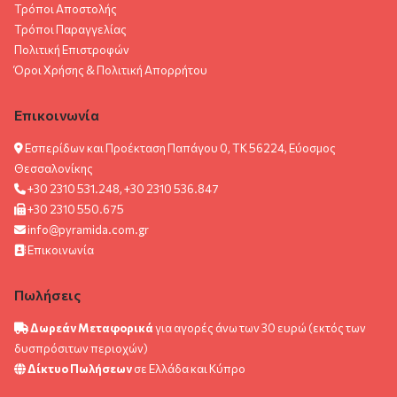
Τρόποι Αποστολής
Τρόποι Παραγγελίας
Πολιτική Επιστροφών
Όροι Χρήσης & Πολιτική Aπορρήτου
Επικοινωνία
Εσπερίδων και Προέκταση Παπάγου 0, ΤΚ 56224, Εύοσμος
Θεσσαλονίκης
+30 2310 531.248, +30 2310 536.847
+30 2310 550.675
info@pyramida.com.gr
Επικοινωνία
Πωλήσεις
Δωρεάν Μεταφορικά
για αγορές άνω των 30 ευρώ (εκτός των
δυσπρόσιτων περιοχών)
Δίκτυο Πωλήσεων
σε Ελλάδα και Κύπρο