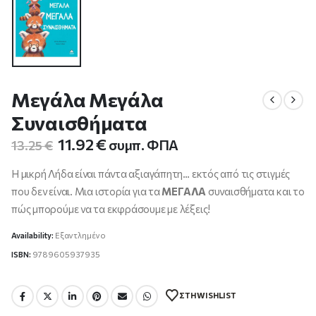
Μεγάλα Μεγάλα
Συναισθήματα
Original
Η
11.92
€
συμπ. ΦΠΑ
13.25
€
price
τρέχουσα
was:
τιμή
Η μικρή Λήδα είναι πάντα αξιαγάπητη… εκτός από τις στιγμές
13.25 €.
είναι:
που δεν είναι. Μια ιστορία για τα
ΜΕΓΑΛΑ
συναισθήματα και το
11.92 €.
πώς μπορούμε να τα εκφράσουμε με λέξεις!
Availability:
Εξαντλημένο
ISBN:
9789605937935
ΣΤΗ WISHLIST