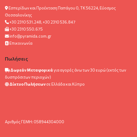
Εσπερίδων και Προέκταση Παπάγου 0, ΤΚ 56224, Εύοσμος
Θεσσαλονίκης
+30 2310 531.248, +30 2310 536.847
+30 2310 550.675
info@pyramida.com.gr
Επικοινωνία
Πωλήσεις
Δωρεάν Μεταφορικά
για αγορές άνω των 30 ευρώ (εκτός των
δυσπρόσιτων περιοχών)
Δίκτυο Πωλήσεων
σε Ελλάδα και Κύπρο
Αριθμός ΓΕΜΗ: 058944304000