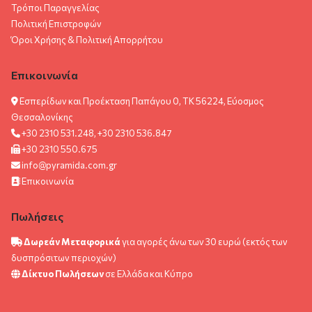
Τρόποι Παραγγελίας
Πολιτική Επιστροφών
Όροι Χρήσης & Πολιτική Aπορρήτου
Επικοινωνία
Εσπερίδων και Προέκταση Παπάγου 0, ΤΚ 56224, Εύοσμος
Θεσσαλονίκης
+30 2310 531.248, +30 2310 536.847
+30 2310 550.675
info@pyramida.com.gr
Επικοινωνία
Πωλήσεις
Δωρεάν Μεταφορικά
για αγορές άνω των 30 ευρώ (εκτός των
δυσπρόσιτων περιοχών)
Δίκτυο Πωλήσεων
σε Ελλάδα και Κύπρο