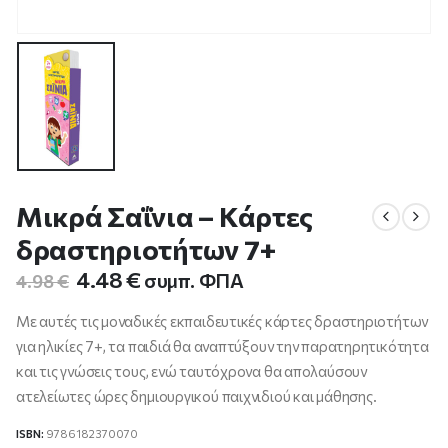
Μικρά Σαΐνια – Κάρτες
δραστηριοτήτων 7+
Original
Η
4.48
€
συμπ. ΦΠΑ
4.98
€
price
τρέχουσα
was:
τιμή
Με αυτές τις μοναδικές εκπαιδευτικές κάρτες δραστηριοτήτων
4.98 €.
είναι:
για ηλικίες 7+, τα παιδιά θα αναπτύξουν την παρατηρητικότητα
4.48 €.
και τις γνώσεις τους, ενώ ταυτόχρονα θα απολαύσουν
ατελείωτες ώρες δημιουργικού παιχνιδιού και μάθησης.
ISBN:
9786182370070