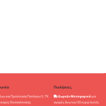
νωνία
Πωλήσεις
δων και Προέκταση Παπάγου 0, ΤΚ
Δωρεάν Μεταφορικά
για
ύοσμος Θεσσαλονίκης
αγορές άνω των 30 ευρώ (εκτός