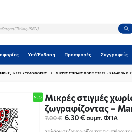
λοφορίες
Υπό Έκδοση
Προσφορές
Συγγραφείς
ΦΙΚΉΣ
,
ΝΈΕΣ ΚΥΚΛΟΦΟΡΊΕΣ
ΜΙΚΡΈΣ ΣΤΙΓΜΈΣ ΧΩΡΊΣ ΣΤΡΕΣ – ΧΑΛΑΡΏΝΩ
Μικρές στιγμές χωρί
NEO
ζωγραφίζοντας – Ma
Original
Η
6.30
€
συμπ. ΦΠΑ
7.00
€
price
τρέχουσα
was:
τιμή
Χαλάρωσε ζωγραφίζοντας τις υπέροχες ε