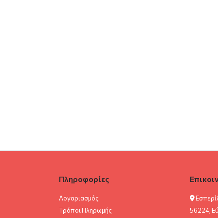
Πληροφορίες
Επικοι
Λογαριασμός
Εσπερί
Τρόποι Πληρωμής
56224, Ε