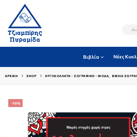
Νέες Κυκ
Βιβλία
ΑΡΧΙΚΉ
SHOP
ΑΥΤΟΚΌΛΛΗΤΑ - ΖΩΓΡΑΦΙΚΉ - ΜΌΔΑ
,
ΒΙΒΛΊΑ ΖΩΓΡΑ
-10%