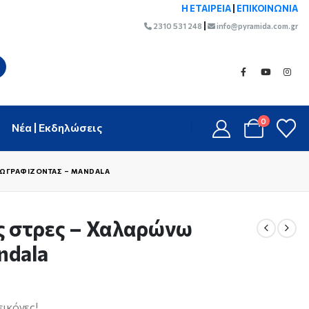
Η ΕΤΑΙΡΕΙΑ
|
ΕΠΙΚΟΙΝΩΝΙΑ
|
2310 531 248
info@pyramida.com.gr
0
Νέα | Εκδηλώσεις
 ΖΩΓΡΑΦΊΖΟΝΤΑΣ – MANDALA
ς στρες – Χαλαρώνω
ndala
ικόνες!