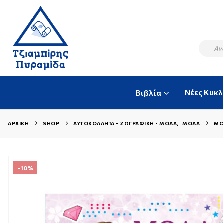
Νέες Κυκ
Βιβλία
ΑΡΧΙΚΉ
SHOP
ΑΥΤΟΚΌΛΛΗΤΑ - ΖΩΓΡΑΦΙΚΉ - ΜΌΔΑ
,
ΜΌΔΑ
ΜΌ
-10%