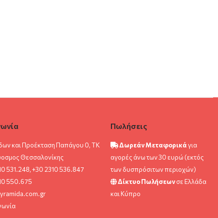
νωνία
Πωλήσεις
δων και Προέκταση Παπάγου 0, ΤΚ
Δωρεάν Μεταφορικά
για
ύοσμος Θεσσαλονίκης
αγορές άνω των 30 ευρώ (εκτός
10 531.248, +30 2310 536.847
των δυσπρόσιτων περιοχών)
10 550.675
Δίκτυο Πωλήσεων
σε Ελλάδα
yramida.com.gr
και Κύπρο
νωνία