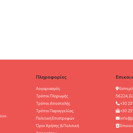
Πληροφορίες
Επικοι
Λογαριασμός
Εσπερί
Τρόποι Πληρωμής
56224, Ε
Τρόποι Αποστολής
+30 23
Τρόποι Παραγγελίας
+30 23
ουν.
Πολιτική Επιστροφών
info@p
Όροι Χρήσης & Πολιτική
Επικοι