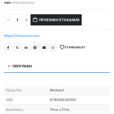
ISBN:
9786185261061
ΠΡΟΣΘΉΚΗ ΣΤΟ ΚΑΛΆΘΙ
Μαρία Πετκανοπούλου
ΣΤΗ WISHLIST
ΠΕΡΙΓΡΑΦΉ
Εξώφυλλο
Μαλακό
ISBN
9786185261061
Διαστάσεις
14 εκ. x 21 εκ.