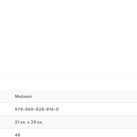
Μαλακό
978-960-828-814-0
21 εκ. x 29 εκ.
48