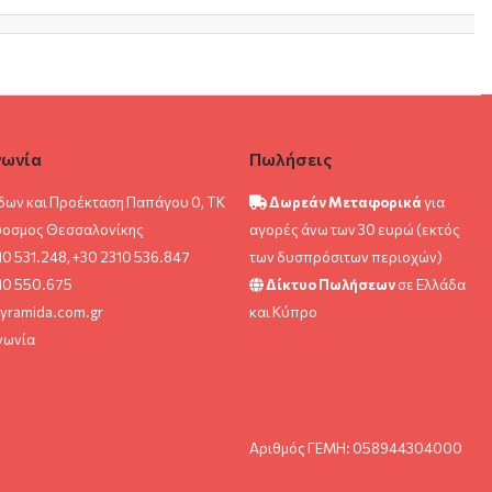
νωνία
Πωλήσεις
δων και Προέκταση Παπάγου 0, ΤΚ
Δωρεάν Μεταφορικά
για
ύοσμος Θεσσαλονίκης
αγορές άνω των 30 ευρώ (εκτός
10 531.248, +30 2310 536.847
των δυσπρόσιτων περιοχών)
10 550.675
Δίκτυο Πωλήσεων
σε Ελλάδα
yramida.com.gr
και Κύπρο
νωνία
Αριθμός ΓΕΜΗ: 058944304000