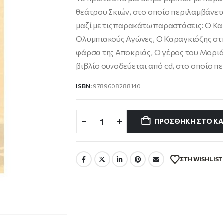
12.72 €.
είναι:
θεάτρου Σκιών, στο οποίο περιλαμβάνετ
11.45 €.
μαζί με τις παρακάτω παραστάσεις: Ο Κ
Ολυμπιακούς Αγώνες, Ο Καραγκιόζης στη
φάρσα της Αποκριάς, Ο γέρος του Μοριά
βιβλίο συνοδεύεται από cd, στο οποίο 
ISBN:
9789608288140
ΠΡΟΣΘΉΚΗ ΣΤΟ ΚΑ
ΣΤΗ WISHLIST