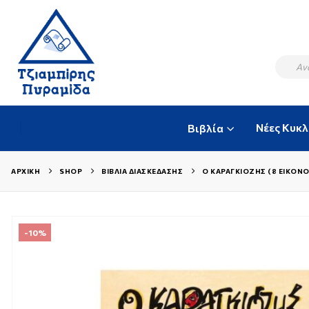
Νέες Κυκ
Βιβλία
ΑΡΧΙΚΉ
SHOP
ΒΙΒΛΊΑ ΔΙΑΣΚΈΔΑΣΗΣ
Ο ΚΑΡΑΓΚΙΌΖΗΣ (8 ΕΙΚΟΝ
-10%