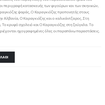
αι περιγραφή κατασκευής των φιγούρων και των σκηνικών,
αραγκιόζης ψαράς, Ο Καραγκιόζης προπονητής στους
ν Αλβανία, Ο Καραγκιόζης και ο καλικάντζαρος, Στη
, Το κρυφό σχολειό και Ο Καραγκιόζης στη ζούγκλα. Tο
περιέχονται ηχογραφημένες όλες οι παραπάνω παραστάσεις.
ΛΆΘΙ