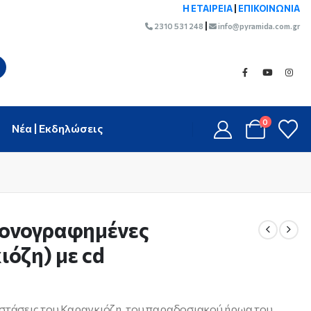
Η ΕΤΑΙΡΕΙΑ
|
ΕΠΙΚΟΙΝΩΝΙΑ
|
2310 531 248
info@pyramida.com.gr
0
Νέα | Εκδηλώσεις
κονογραφημένες
όζη) με cd
αστάσεις του Καραγκιόζη, του παραδοσιακού ήρωα του