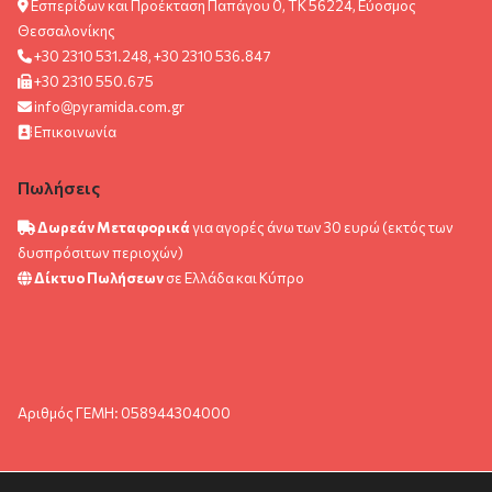
Εσπερίδων και Προέκταση Παπάγου 0, ΤΚ 56224, Εύοσμος
Θεσσαλονίκης
+30 2310 531.248, +30 2310 536.847
+30 2310 550.675
info@pyramida.com.gr
Επικοινωνία
Πωλήσεις
Δωρεάν Μεταφορικά
για αγορές άνω των 30 ευρώ (εκτός των
δυσπρόσιτων περιοχών)
Δίκτυο Πωλήσεων
σε Ελλάδα και Κύπρο
Αριθμός ΓΕΜΗ: 058944304000