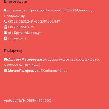
Επικοινωνία
Εσπερίδων και Προέκταση Παπάγου 0, ΤΚ 56224, Εύοσμος
Θεσσαλονίκης
+30 2310 531.248, +30 2310 536.847
+30 2310 550.675
info@pyramida.com.gr
Επικοινωνία
Πωλήσεις
Δωρεάν Μεταφορικά
για αγορές άνω των 30 ευρώ (εκτός των
δυσπρόσιτων περιοχών)
Δίκτυο Πωλήσεων
σε Ελλάδα και Κύπρο
Αριθμός ΓΕΜΗ: 058944304000