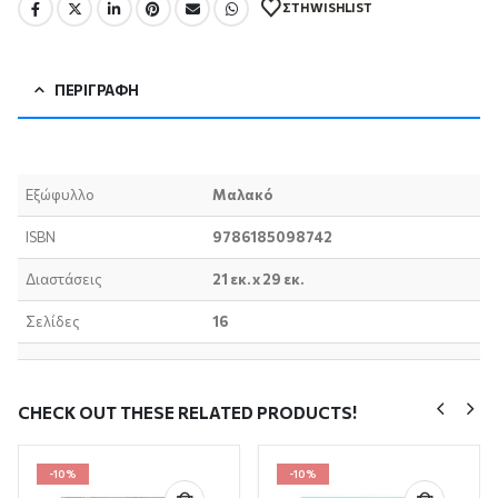
ΣΤΗ WISHLIST
ΠΕΡΙΓΡΑΦΉ
Εξώφυλλο
Μαλακό
ISBN
9786185098742
Διαστάσεις
21 εκ. x 29 εκ.
Σελίδες
16
CHECK OUT THESE RELATED PRODUCTS!
-10%
-10%