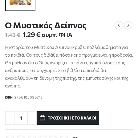
Ο Μυστικός Δείπνος
Original
Η
1.29
€
συμπ. ΦΠΑ
1.43
€
price
τρέχουσα
was:
τιμή
Η ιστορία του Μυστικού Δείπνου κρύβει πολλά μαθήματα για
1.43 €.
είναι:
τα παιδιά. Θα τους διδάξει πόσο κακό πράγμα είναι η προδοσία.
1.29 €.
Θα μάθουν ότι ο Θεός γνωρίζει τα πάντα, αγαπά όλους τους
ανθρώπους και συγχωρεί. Στο βιβλίο τα παιδιά θα
ανακαλύψουν τη δύναμη της πίστης, της εμπιστοσύνης και της
αγάπης.
ISBN:
9786185098742
ΠΡΟΣΘΉΚΗ ΣΤΟ ΚΑΛΆΘΙ