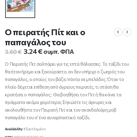
Ο πειρατής Πίτ και ο
παπαγάλος του
Original
Η
3.24
€
συμπ. ΦΠΑ
3.60
€
price
τρέχουσα
was:
τιμή
Ο Πειρατής Πιτ σαλπάρει για τις επτά θάλασσες. Το ταξίδι του
3.60 €.
είναι:
θα ήταν ήρεμο και ξεκούραστο, αν δεν υπήρχε ο ζωηρός του
3.24 €.
παπαγάλος, ο οποίος τον βάζει πάντα σε μπελάδες. Όταν το
πλοίο δέχεται επίθεση από άγριους πειρατές, τι στάση θα
κρατήσει ο παπαγάλος; Θα βοηθήσει τον Πιτ ή θα κάνει τα
πράγματα ακόμα χειρότερα; Σηκώστε τις άγκυρες και
ακολουθήστε τον Πειρατή Πιτ και τον σκανδαλιάρη μοβ
παπαγάλο του σ’ ένα συναρπαστικό ταξίδι.
Availability:
Εξαντλημένο