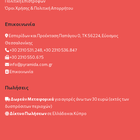
Πολιτική Επιστροφών
Όροι Χρήσης & Πολιτική Aπορρήτου
Επικοινωνία
Εσπερίδων και Προέκταση Παπάγου 0, ΤΚ 56224, Εύοσμος
Θεσσαλονίκης
+30 2310 531.248, +30 2310 536.847
+30 2310 550.675
info@pyramida.com.gr
Επικοινωνία
Πωλήσεις
Δωρεάν Μεταφορικά
για αγορές άνω των 30 ευρώ (εκτός των
δυσπρόσιτων περιοχών)
Δίκτυο Πωλήσεων
σε Ελλάδα και Κύπρο