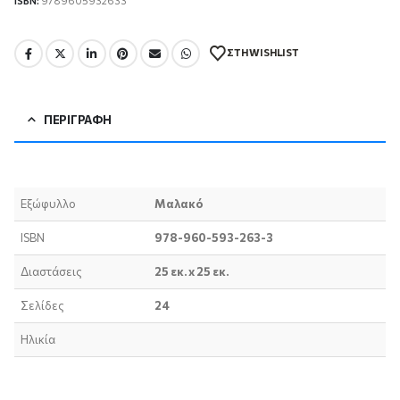
ISBN:
9789605932633
ΣΤΗ WISHLIST
ΠΕΡΙΓΡΑΦΉ
Εξώφυλλο
Μαλακό
ISBN
978-960-593-263-3
Διαστάσεις
25 εκ. x 25 εκ.
Σελίδες
24
Ηλικία