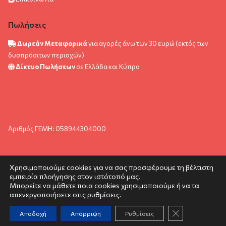
Πωλήσεις
Δωρεάν Μεταφορικά
για αγορές άνω των 30 ευρώ (εκτός των
δυσπρόσιτων περιοχών)
Δίκτυο Πωλήσεων
σε Ελλάδα και Κύπρο
Αριθμός ΓΕΜΗ: 058944304000
Χρησιμοποιούμε cookies για να σας προσφέρουμε τη βέλτιστη
εμπειρία πλοήγησης στον ιστότοπό μας.
© pyramida.com.gr 2024. All rights reserved.
Μπορείτε να μάθετε ποια cookies χρησιμοποιούμε ή να τα
απενεργοποιήσετε στις
ρυθμίσεις
.
Κλείσιμο του C
Αποδοχή
Απόρριψη
Ρυθμίσεις