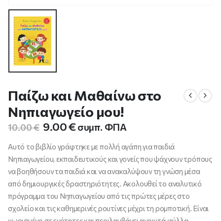
Παίζω και Μαθαίνω στο
Νηπιαγωγείο μου!
Original
Η
9.00
€
συμπ. ΦΠΑ
10.00
€
price
τρέχουσα
was:
τιμή
Αυτό το βιβλίο γράφτηκε με πολλή αγάπη για παιδιά
10.00 €.
είναι:
Νηπιαγωγείου, εκπαιδευτικούς και γονείς που ψάχνουν τρόπους
9.00 €.
να βοηθήσουν τα παιδιά και να ανακαλύψουν τη γνώση μέσα
από δημιουργικές δραστηριότητες. Ακολουθεί το αναλυτικό
πρόγραμμα του Νηπιαγωγείου από τις πρώτες μέρες στο
σχολείο και τις καθημερινές ρουτίνες μέχρι τη ρομποτική. Είναι
χωρισμένο σε ενότητες και περιλαμβάνει ανοιχτά φύλλα