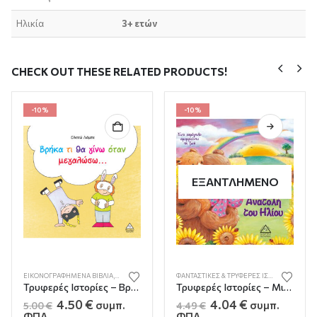
Ηλικία
3+ ετών
CHECK OUT THESE RELATED PRODUCTS!
-10%
-10%
ΕΞΑΝΤΛΗΜΈΝΟ
ΕΙΚΟΝΟΓΡΑΦΗΜΈΝΑ ΒΙΒΛΊΑ
,
ΈΛΛΗΝΕΣ ΣΥΓΓΡΑΦΕΊΣ
ΦΑΝΤΑΣΤΙΚΈΣ & ΤΡΥΦΕΡΈΣ ΙΣΤΟΡΊΕΣ
Τρυφερές Ιστορίες – Βρήκα τι θα γίνω όταν μεγαλώσω…
Τρυφερές Ιστορίες – Μια Ξεχωριστή Ανατολή του Ηλίου
Original
Η
Original
Η
4.50
€
4.04
€
συμπ.
συμπ.
5.00
€
4.49
€
price
τρέχουσα
price
τρέχουσα
ΦΠΑ
ΦΠΑ