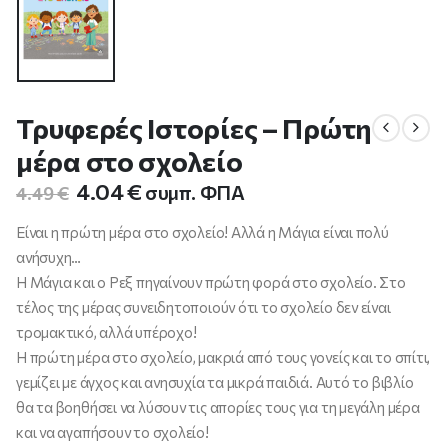
Τρυφερές Ιστορίες – Πρώτη
μέρα στο σχολείο
Original
Η
4.04
€
συμπ. ΦΠΑ
4.49
€
price
τρέχουσα
was:
τιμή
Είναι η πρώτη μέρα στο σχολείο! Αλλά η Μάγια είναι πολύ
4.49 €.
είναι:
ανήσυχη…
4.04 €.
Η Μάγια και ο Ρεξ πηγαίνουν πρώτη φορά στο σχολείο. Στο
τέλος της μέρας συνειδητοποιούν ότι το σχολείο δεν είναι
τρομακτικό, αλλά υπέροχο!
Η πρώτη μέρα στο σχολείο, μακριά από τους γονείς και το σπίτι,
γεμίζει με άγχος και ανησυχία τα μικρά παιδιά. Αυτό το βιβλίο
θα τα βοηθήσει να λύσουν τις απορίες τους για τη μεγάλη μέρα
και να αγαπήσουν το σχολείο!