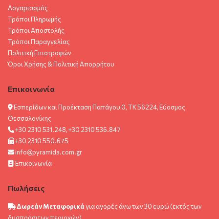
Λογαριασμός
Τρόποι Πληρωμής
Τρόποι Αποστολής
Τρόποι Παραγγελίας
Πολιτική Επιστροφών
Όροι Χρήσης & Πολιτική Aπορρήτου
Επικοινωνία
Εσπερίδων και Προέκταση Παπάγου 0, ΤΚ 56224, Εύοσμος
Θεσσαλονίκης
+30 2310 531.248, +30 2310 536.847
+30 2310 550.675
info@pyramida.com.gr
Επικοινωνία
Πωλήσεις
Δωρεάν Μεταφορικά
για αγορές άνω των 30 ευρώ (εκτός των
δυσπρόσιτων περιοχών)