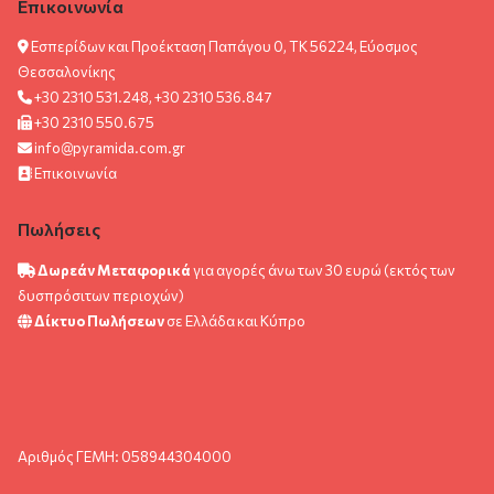
Επικοινωνία
Εσπερίδων και Προέκταση Παπάγου 0, ΤΚ 56224, Εύοσμος
Θεσσαλονίκης
+30 2310 531.248, +30 2310 536.847
+30 2310 550.675
info@pyramida.com.gr
Επικοινωνία
Πωλήσεις
Δωρεάν Μεταφορικά
για αγορές άνω των 30 ευρώ (εκτός των
δυσπρόσιτων περιοχών)
Δίκτυο Πωλήσεων
σε Ελλάδα και Κύπρο
Αριθμός ΓΕΜΗ: 058944304000