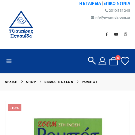
Η ΕΤΑΙΡΕΙΑ
|
ΕΠΙΚΟΙΝΩΝΙΑ
2310 531 248
info@pyramida.com.gr
0
ΑΡΧΙΚΉ
SHOP
ΒΙΒΛΊΑ ΓΝΏΣΕΩΝ
ΡΟΜΠΌΤ
-10%