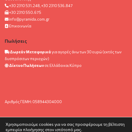
+30 2310 531.248, +30 2310 536.847
+30 2310 550.675
info@pyramida.com.gr
Επικοινωνία
Πωλήσεις
Δωρεάν Μεταφορικά
για αγορές άνω των 30 ευρώ (εκτός των
δυσπρόσιτων περιοχών)
Δίκτυο Πωλήσεων
σε Ελλάδα και Κύπρο
Αριθμός ΓΕΜΗ: 058944304000
Χρησιμοποιούμε cookies για να σας προσφέρουμε τη βέλτιστη
εμπειρία πλοήγησης στον ιστότοπό μας.
© pyramida.com.gr 2024. All rights reserved.