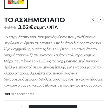
ΤΟ ΑΣΧΗΜΟΠΑΠΟ
Original
Η
3.82
€
συμπ. ΦΠΑ
4.24
€
price
τρέχουσα
was:
τιμή
Το ασχημόπαπο είναι ένας μικρός κύκνος που γεννήθηκε και
4.24 €.
είναι:
μεγάλωσε ανάμεσα στις πάπιες. Επειδή ήταν διαφορετικός και
3.82 €.
λίγο ασχημούλης, οι πάπιες δεν τον ήθελαν. Το ασχημόπαπο
αναγκάστηκε να ζήσει μόνο του και ήταν πολύ τρομαγμένο.
Μέχρι που πέρασε ο χειμώνας, το ασχημόπαπο μεγάλωσε και
βρέθηκε μπροστά σε μια μεγάλη έκπληξη. Με αφορμή αυτό το
κλασικό παραμύθι μιλήστε στα παιδιά σας για τη
διαφορετικότητα, και διδάξτε τους πως πρέπει να αγαπήσουμε
τον εαυτό μας για να αναδείξουμε την πραγματική μας ομορφιά.
ISBN:
9789608208322