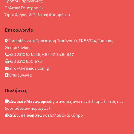
Τρόποι Παραγγελίας
Πολιτική Επιστροφών
Όροι Χρήσης & Πολιτική Aπορρήτου
Επικοινωνία
Εσπερίδων και Προέκταση Παπάγου 0, ΤΚ 56224, Εύοσμος
Θεσσαλονίκης
+30 2310 531.248, +30 2310 536.847
+30 2310 550.675
info@pyramida.com.gr
Επικοινωνία
Πωλήσεις
Δωρεάν Μεταφορικά
για αγορές άνω των 30 ευρώ (εκτός των
δυσπρόσιτων περιοχών)
Δίκτυο Πωλήσεων
σε Ελλάδα και Κύπρο