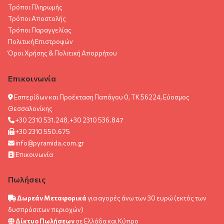
Τρόποι Πληρωμής
Τρόποι Αποστολής
Τρόποι Παραγγελίας
Πολιτική Επιστροφών
Όροι Χρήσης & Πολιτική Aπορρήτου
Επικοινωνία
Εσπερίδων και Προέκταση Παπάγου 0, ΤΚ 56224, Εύοσμος
Θεσσαλονίκης
+30 2310 531.248, +30 2310 536.847
+30 2310 550.675
info@pyramida.com.gr
Επικοινωνία
Πωλήσεις
Δωρεάν Μεταφορικά
για αγορές άνω των 30 ευρώ (εκτός των
δυσπρόσιτων περιοχών)
Δίκτυο Πωλήσεων
σε Ελλάδα και Κύπρο