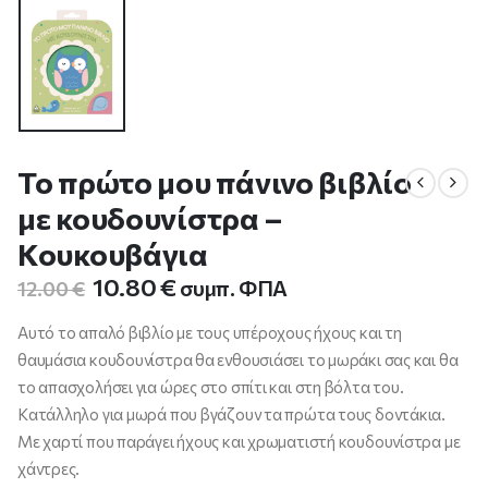
Το πρώτο μου πάνινο βιβλίο
με κουδουνίστρα –
Κουκουβάγια
Original
Η
10.80
€
συμπ. ΦΠΑ
12.00
€
price
τρέχουσα
was:
τιμή
Αυτό το απαλό βιβλίο με τους υπέροχους ήχους και τη
12.00 €.
είναι:
θαυμάσια κουδουνίστρα θα ενθουσιάσει το μωράκι σας και θα
10.80 €.
το απασχολήσει για ώρες στο σπίτι και στη βόλτα του.
Κατάλληλο για μωρά που βγάζουν τα πρώτα τους δοντάκια.
Με χαρτί που παράγει ήχους και χρωματιστή κουδουνίστρα με
χάντρες.