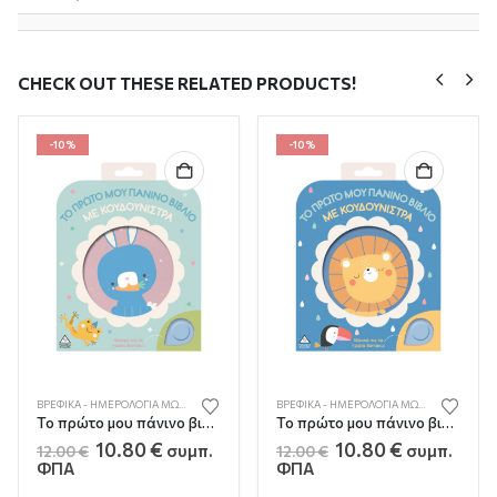
CHECK OUT THESE RELATED PRODUCTS!
-10%
-10%
Ά - ΚΑΡΤΟΝΈ
ΒΡΕΦΙΚΆ - ΗΜΕΡΟΛΌΓΙΑ ΜΩΡΟΎ
,
ΒΡΕΦΙΚΆ - ΚΑΡΤΟΝΈ
ΒΡΕΦΙΚΆ - ΗΜΕΡΟΛΌΓΙΑ ΜΩΡΟΎ
,
ΒΡΕΦΙΚΆ -
Το πρώτο μου πάνινο βιβλίο με κουδουνίστρα – Κουνελάκι
Το πρώτο μου πάνινο βιβλίο με κουδουνίστρα – Λιοντάρι
Original
Η
Original
Η
10.80
€
10.80
€
συμπ.
συμπ.
12.00
€
12.00
€
α
price
τρέχουσα
price
τρέχουσα
ΦΠΑ
ΦΠΑ
was:
τιμή
was:
τιμή