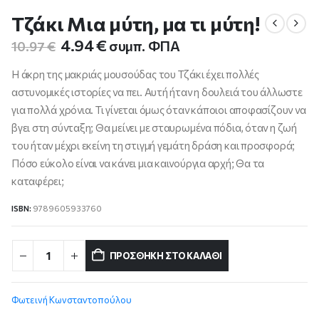
Τζάκι Μια μύτη, μα τι μύτη!
Original
Η
4.94
€
συμπ. ΦΠΑ
10.97
€
price
τρέχουσα
was:
τιμή
Η άκρη της μακριάς μουσούδας του Τζάκι έχει πολλές
10.97 €.
είναι:
αστυνομικές ιστορίες να πει. Αυτή ήταν η δουλειά του άλλωστε
4.94 €.
για πολλά χρόνια. Τι γίνεται όμως όταν κάποιοι αποφασίζουν να
βγει στη σύνταξη; Θα μείνει με σταυρωμένα πόδια, όταν η ζωή
του ήταν μέχρι εκείνη τη στιγμή γεμάτη δράση και προσφορά;
Πόσο εύκολο είναι να κάνει μια καινούργια αρχή; Θα τα
καταφέρει;
ISBN:
9789605933760
ΠΡΟΣΘΉΚΗ ΣΤΟ ΚΑΛΆΘΙ
Φωτεινή Κωνσταντοπούλου