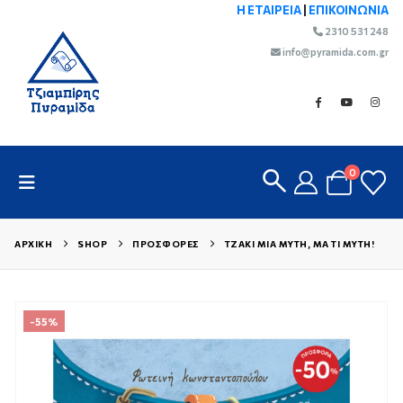
Η ΕΤΑΙΡΕΙΑ
|
ΕΠΙΚΟΙΝΩΝΙΑ
2310 531 248
info@pyramida.com.gr
0
ΑΡΧΙΚΉ
SHOP
ΠΡΟΣΦΟΡΈΣ
ΤΖΆΚΙ ΜΙΑ ΜΎΤΗ, ΜΑ ΤΙ ΜΎΤΗ!
-55%