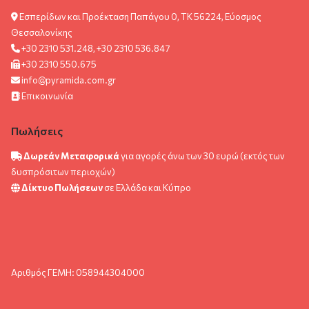
Εσπερίδων και Προέκταση Παπάγου 0, ΤΚ 56224, Εύοσμος
Θεσσαλονίκης
+30 2310 531.248, +30 2310 536.847
+30 2310 550.675
info@pyramida.com.gr
Επικοινωνία
Πωλήσεις
Δωρεάν Μεταφορικά
για αγορές άνω των 30 ευρώ (εκτός των
δυσπρόσιτων περιοχών)
Δίκτυο Πωλήσεων
σε Ελλάδα και Κύπρο
Αριθμός ΓΕΜΗ: 058944304000