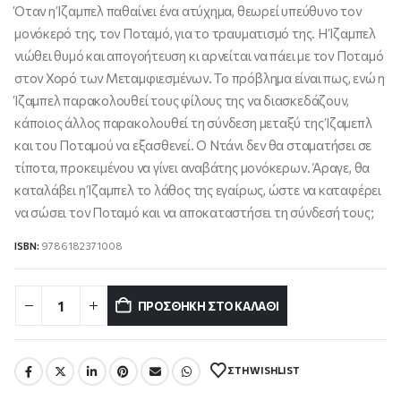
8.11 €.
Όταν η Ίζαμπελ παθαίνει ένα ατύχημα, θεωρεί υπεύθυνο τον
μονόκερό της, τον Ποταμό, για το τραυματισμό της. Η Ίζαμπελ
νιώθει θυμό και απογοήτευση κι αρνείται να πάει με τον Ποταμό
στον Χορό των Μεταμφιεσμένων. Το πρόβλημα είναι πως, ενώ η
Ίζαμπελ παρακολουθεί τους φίλους της να διασκεδάζουν,
κάποιος άλλος παρακολουθεί τη σύνδεση μεταξύ της Ίζαμεπλ
και του Ποταμού να εξασθενεί. Ο Ντάνι δεν θα σταματήσει σε
τίποτα, προκειμένου να γίνει αναβάτης μονόκερων. Άραγε, θα
καταλάβει η Ίζαμπελ το λάθος της εγαίρως, ώστε να καταφέρει
να σώσει τον Ποταμό και να αποκαταστήσει τη σύνδεσή τους;
ISBN:
9786182371008
ΠΡΟΣΘΉΚΗ ΣΤΟ ΚΑΛΆΘΙ
ΣΤΗ WISHLIST