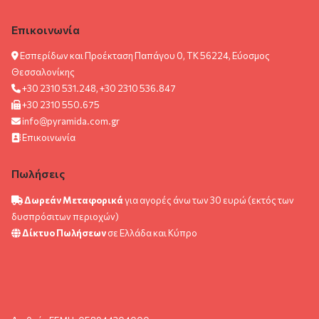
Επικοινωνία
Εσπερίδων και Προέκταση Παπάγου 0, ΤΚ 56224, Εύοσμος
Θεσσαλονίκης
+30 2310 531.248, +30 2310 536.847
+30 2310 550.675
info@pyramida.com.gr
Επικοινωνία
Πωλήσεις
Δωρεάν Μεταφορικά
για αγορές άνω των 30 ευρώ (εκτός των
δυσπρόσιτων περιοχών)
Δίκτυο Πωλήσεων
σε Ελλάδα και Κύπρο