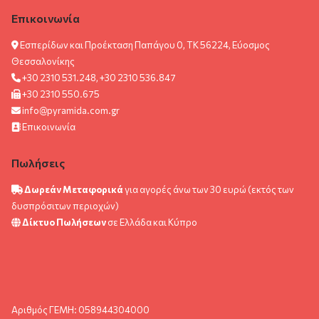
Επικοινωνία
Εσπερίδων και Προέκταση Παπάγου 0, ΤΚ 56224, Εύοσμος
Θεσσαλονίκης
+30 2310 531.248, +30 2310 536.847
+30 2310 550.675
info@pyramida.com.gr
Επικοινωνία
Πωλήσεις
Δωρεάν Μεταφορικά
για αγορές άνω των 30 ευρώ (εκτός των
δυσπρόσιτων περιοχών)
Δίκτυο Πωλήσεων
σε Ελλάδα και Κύπρο
Αριθμός ΓΕΜΗ: 058944304000