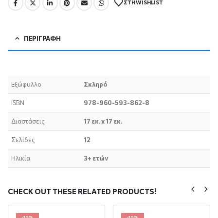
ΣΤΗ WISHLIST
ΠΕΡΙΓΡΑΦΉ
Εξώφυλλο
Σκληρό
ISBN
978-960-593-862-8
Διαστάσεις
17 εκ. x 17 εκ.
Σελίδες
12
Ηλικία
3+ ετών
CHECK OUT THESE RELATED PRODUCTS!
-10%
-10%