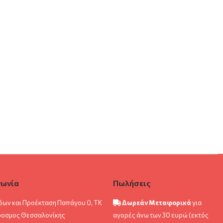
νωνία
Πωλήσεις
δων και Προέκταση Παπάγου 0, ΤΚ
Δωρεάν Μεταφορικά
για
ύοσμος Θεσσαλονίκης
αγορές άνω των 30 ευρώ (εκτός