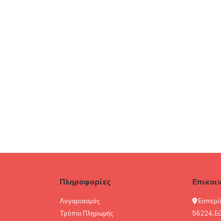
Πληροφορίες
Επικοι
Λογαριασμός
Εσπερί
Τρόποι Πληρωμής
56224, Ε