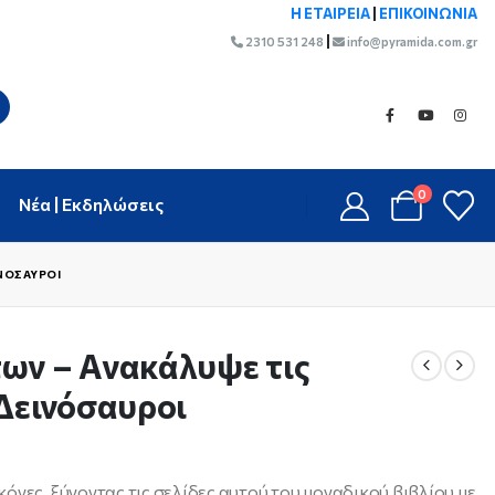
Η ΕΤΑΙΡΕΙΑ
|
ΕΠΙΚΟΙΝΩΝΙΑ
|
2310 531 248
info@pyramida.com.gr
0
Νέα | Εκδηλώσεις
ΙΝΌΣΑΥΡΟΙ
των – Ανακάλυψε τις
 Δεινόσαυροι
όνες, ξύνοντας τις σελίδες αυτού του μοναδικού βιβλίου με