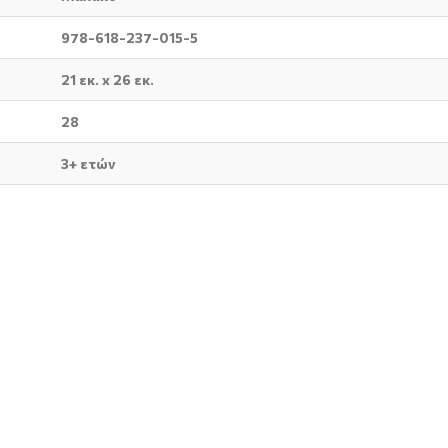
978-618-237-015-5
21 εκ. x 26 εκ.
28
3+ ετών