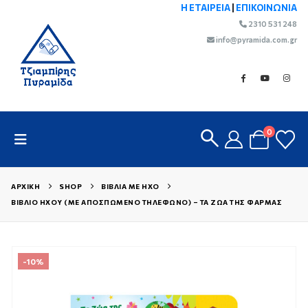
Η ΕΤΑΙΡΕΙΑ
|
ΕΠΙΚΟΙΝΩΝΙΑ
2310 531 248
info@pyramida.com.gr
0
ΑΡΧΙΚΉ
SHOP
ΒΙΒΛΊΑ ΜΕ ΉΧΟ
ΒΙΒΛΊΟ ΉΧΟΥ (ΜΕ ΑΠΟΣΠΏΜΕΝΟ ΤΗΛΈΦΩΝΟ) – ΤΑ ΖΏΑ ΤΗΣ ΦΆΡΜΑΣ
-10%