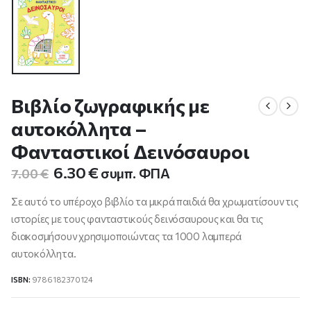
Βιβλίο ζωγραφικής με
αυτοκόλλητα –
Φανταστικοί Δεινόσαυροι
Original
Η
6.30
€
συμπ. ΦΠΑ
7.00
€
price
τρέχουσα
was:
τιμή
Σε αυτό το υπέροχο βιβλίο τα μικρά παιδιά θα χρωματίσουν τις
7.00 €.
είναι:
ιστορίες με τους φανταστικούς δεινόσαυρους και θα τις
6.30 €.
διακοσμήσουν χρησιμοποιώντας τα 1000 λαμπερά
αυτοκόλλητα.
ISBN:
9786182370124