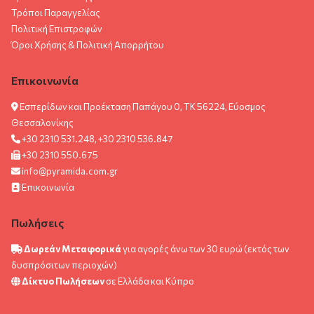
Τρόποι Παραγγελίας
Πολιτική Επιστροφών
Όροι Χρήσης & Πολιτική Aπορρήτου
Επικοινωνία
Εσπερίδων και Προέκταση Παπάγου 0, ΤΚ 56224, Εύοσμος
Θεσσαλονίκης
+30 2310 531.248, +30 2310 536.847
+30 2310 550.675
info@pyramida.com.gr
Επικοινωνία
Πωλήσεις
Δωρεάν Μεταφορικά
για αγορές άνω των 30 ευρώ (εκτός των
δυσπρόσιτων περιοχών)
Δίκτυο Πωλήσεων
σε Ελλάδα και Κύπρο