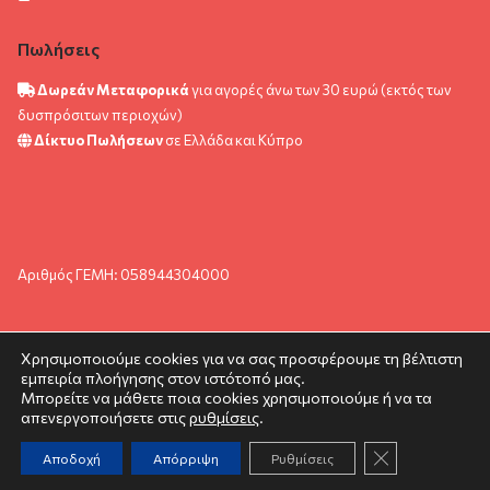
Πωλήσεις
Δωρεάν Μεταφορικά
για αγορές άνω των 30 ευρώ (εκτός των
δυσπρόσιτων περιοχών)
Δίκτυο Πωλήσεων
σε Ελλάδα και Κύπρο
Αριθμός ΓΕΜΗ: 058944304000
Χρησιμοποιούμε cookies για να σας προσφέρουμε τη βέλτιστη
εμπειρία πλοήγησης στον ιστότοπό μας.
© pyramida.com.gr 2024. All rights reserved.
Μπορείτε να μάθετε ποια cookies χρησιμοποιούμε ή να τα
απενεργοποιήσετε στις
ρυθμίσεις
.
Κλείσιμο του C
Αποδοχή
Απόρριψη
Ρυθμίσεις