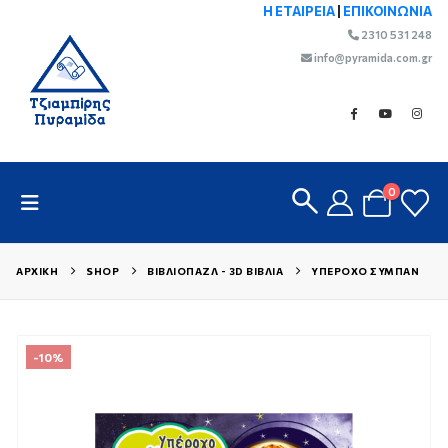
Η ΕΤΑΙΡΕΙΑ
|
ΕΠΙΚΟΙΝΩΝΙΑ
2310 531 248
info@pyramida.com.gr
0
ΑΡΧΙΚΉ
SHOP
ΒΙΒΛΙΟΠΆΖΛ - 3D ΒΙΒΛΊΑ
ΥΠΈΡΟΧΟ ΣΎΜΠΑΝ
-10%