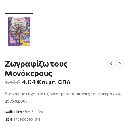
Ζωγραφίζω τους
Μονόκερους
Original
Η
4.04
€
συμπ. ΦΠΑ
4.49
€
price
τρέχουσα
was:
τιμή
Διασκεδάστε χρωματίζοντας με κηρομπογιές τους υπέροχους
4.49 €.
είναι:
μονόκερους!
4.04 €.
Availability:
Εξαντλημένο
ISBN:
9789605934514