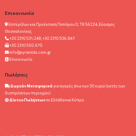
Επικοινωνία
Εσπερίδων και Προέκταση Παπάγου 0, ΤΚ 56224, Εύοσμος
Θεσσαλονίκης
+30 2310 531.248, +30 2310 536.847
+30 2310 550.675
info@pyramida.com.gr
Επικοινωνία
Πωλήσεις
Δωρεάν Μεταφορικά
για αγορές άνω των 30 ευρώ (εκτός των
δυσπρόσιτων περιοχών)
Δίκτυο Πωλήσεων
σε Ελλάδα και Κύπρο