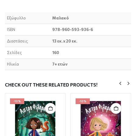
Εξώφυλλο
Μαλακό
ISBN
978-960-593-936-6
Διαστάσεις
13 εκ. x 20 εκ.
Σελίδες
160
Ηλικία
7+ ετών
CHECK OUT THESE RELATED PRODUCTS!
-10%
-10%