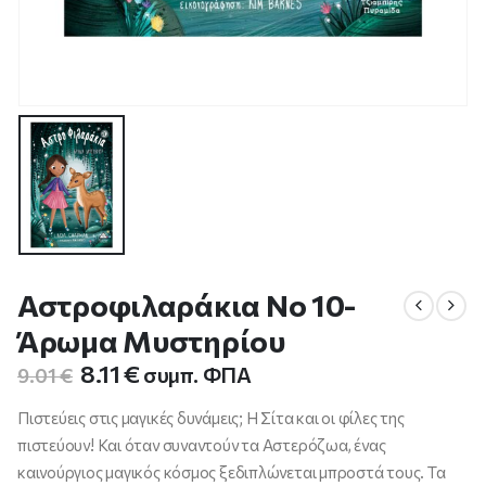
Αστροφιλαράκια Νο 10-
Άρωμα Μυστηρίου
Original
Η
8.11
€
συμπ. ΦΠΑ
9.01
€
price
τρέχουσα
was:
τιμή
Πιστεύεις στις μαγικές δυνάμεις; Η Σίτα και οι φίλες της
9.01 €.
είναι:
πιστεύουν! Και όταν συναντούν τα Αστερόζωα, ένας
8.11 €.
καινούργιος μαγικός κόσμος ξεδιπλώνεται μπροστά τους. Τα