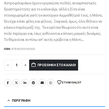
Αστροφιλαράκια έχουν οργανώσει πολλές συναρπαστικές
δραστηριότητες για το καλοκαίρι, αλλά η Σίτα είναι
στεναχωρημένη γιατί η καινούργια συμμαθήτριά τους, η Μάντι,
δεν έχει κάνει φίλες και φίλους. Ξαφνικά, όμως, όλοι θέλουν να
κάνουν παρέα μαζί της. Τα κορίτσια θεωρούν ότι αυτό είναι
πολύ περίεργο και, ίσως ευθύνονται κάποιες μαγικές δυνάμεις.
Το θέμα είναι αν πίσω απ’ αυτές κρύβεται η Μάντι…
ISBN:
9789605939366
ΠΡΟΣΘΉΚΗ ΣΤΟ ΚΑΛΆΘΙ
ΣΤΗ WISHLIST
ΠΕΡΙΓΡΑΦΉ