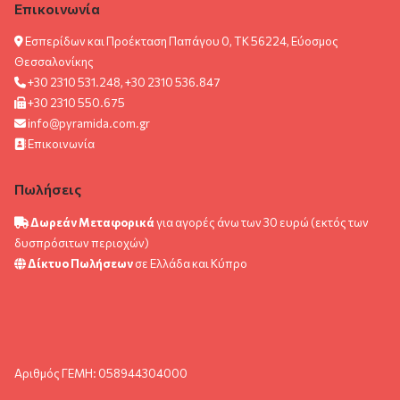
Επικοινωνία
Εσπερίδων και Προέκταση Παπάγου 0, ΤΚ 56224, Εύοσμος
Θεσσαλονίκης
+30 2310 531.248, +30 2310 536.847
+30 2310 550.675
info@pyramida.com.gr
Επικοινωνία
Πωλήσεις
Δωρεάν Μεταφορικά
για αγορές άνω των 30 ευρώ (εκτός των
δυσπρόσιτων περιοχών)
Δίκτυο Πωλήσεων
σε Ελλάδα και Κύπρο
Αριθμός ΓΕΜΗ: 058944304000