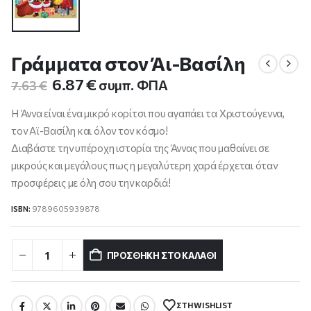
Γράμματα στον Άι-Βασίλη
Original
Η
6.87
€
συμπ. ΦΠΑ
7.63
€
price
τρέχουσα
was:
τιμή
Η Άννα είναι ένα μικρό κορίτσι που αγαπάει τα Χριστούγεννα,
7.63 €.
είναι:
τον Αϊ-Βασίλη και όλον τον κόσμο!
6.87 €.
Διαβάστε την υπέροχη ιστορία της Άννας που μαθαίνει σε
μικρούς και μεγάλους πως η μεγαλύτερη χαρά έρχεται όταν
προσφέρεις με όλη σ­ου την καρδιά!
ISBN:
9789605939878
ΠΡΟΣΘΉΚΗ ΣΤΟ ΚΑΛΆΘΙ
ΣΤΗ WISHLIST