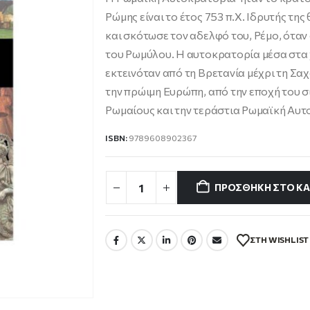
5.30 €.
είναι:
Ρώμης είναι το έτος 753 π.Χ. Ιδρυτής τη
4.77 €.
και σκότωσε τον αδελφό του, Ρέμο, όταν 
του Ρωμύλου. Η αυτοκρατορία μέσα στα χ
εκτεινόταν από τη Βρετανία μέχρι τη Σα
την πρώιμη Ευρώπη, από την εποχή του σ
Ρωμαίους και την τεράστια Ρωμαϊκή Αυτ
ISBN:
9789608902367
ΠΡΟΣΘΉΚΗ ΣΤΟ ΚΑ
ΣΤΗ WISHLIST