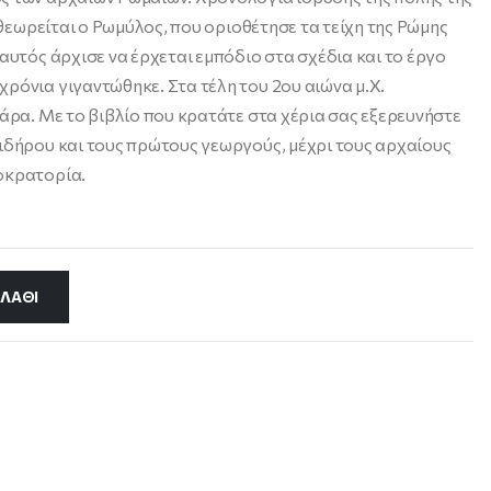
ς θεωρείται ο Ρωμύλος, που οριοθέτησε τα τείχη της Ρώμης
αυτός άρχισε να έρχεται εμπόδιο στα σχέδια και το έργο
ρόνια γιγαντώθηκε. Στα τέλη του 2ου αιώνα μ.Χ.
χάρα. Με το βιβλίο που κρατάτε στα χέρια σας εξερευνήστε
ιδήρου και τους πρώτους γεωργούς, μέχρι τους αρχαίους
οκρατορία.
ΛΆΘΙ