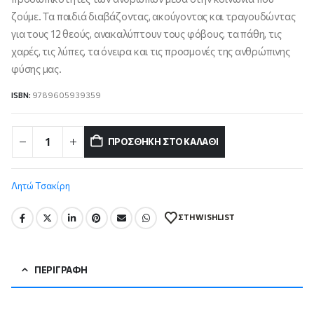
ζούμε. Τα παιδιά διαβάζοντας, ακούγοντας και τραγουδώντας
για τους 12 θεούς, ανακαλύπτουν τους φόβους, τα πάθη, τις
χαρές, τις λύπες, τα όνειρα και τις προσμονές της ανθρώπινης
φύσης μας.
ISBN:
9789605939359
ΠΡΟΣΘΉΚΗ ΣΤΟ ΚΑΛΆΘΙ
Λητώ Τσακίρη
ΣΤΗ WISHLIST
ΠΕΡΙΓΡΑΦΉ