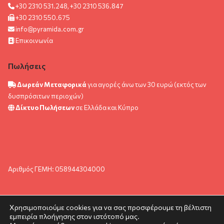
+30 2310 531.248, +30 2310 536.847
+30 2310 550.675
info@pyramida.com.gr
Επικοινωνία
Πωλήσεις
Δωρεάν Μεταφορικά
για αγορές άνω των 30 ευρώ (εκτός των
δυσπρόσιτων περιοχών)
Δίκτυο Πωλήσεων
σε Ελλάδα και Κύπρο
Αριθμός ΓΕΜΗ: 058944304000
Χρησιμοποιούμε cookies για να σας προσφέρουμε τη βέλτιστη
εμπειρία πλοήγησης στον ιστότοπό μας.
© pyramida.com.gr 2024. All rights reserved.