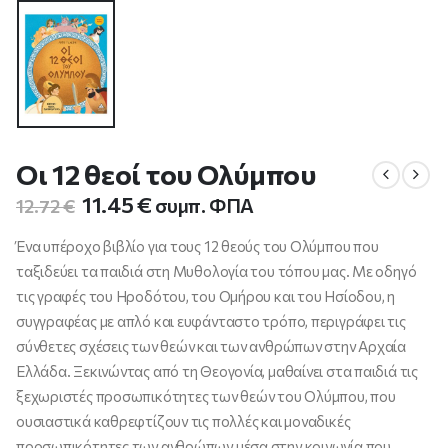
Οι 12 θεοί του Ολύμπου
Original
Η
11.45
€
συμπ. ΦΠΑ
12.72
€
price
τρέχουσα
was:
τιμή
Ένα υπέροχο βιβλίο για τους 12 θεούς του Ολύμπου που
12.72 €.
είναι:
ταξιδεύει τα παιδιά στη Μυθολογία του τόπου μας. Με οδηγό
11.45 €.
τις γραφές του Ηροδότου, του Ομήρου και του Ησίοδου, η
συγγραφέας με απλό και ευφάνταστο τρόπο, περιγράφει τις
σύνθετες σχέσεις των θεών και των ανθρώπων στην Αρχαία
Ελλάδα. Ξεκινώντας από τη Θεογονία, μαθαίνει στα παιδιά τις
ξεχωριστές προσωπικότητες των θεών του Ολύμπου, που
ουσιαστικά καθρεφτίζουν τις πολλές και μοναδικές
προσωπικότητες των ανθρώπων μέσα στην κοινωνία που