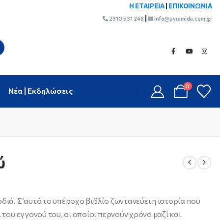
Η ΕΤΑΙΡΕΙΑ
|
ΕΠΙΚΟΙΝΩΝΙΑ
|
2310 531 248
info@pyramida.com.gr
0
Νέα | Εκδηλώσεις
ύ
διά. Σ’αυτό το υπέροχο βιβλίο ζωντανεύει η ιστορία που
 του εγγονού του, οι οποίοι περνούν χρόνο μαζί και