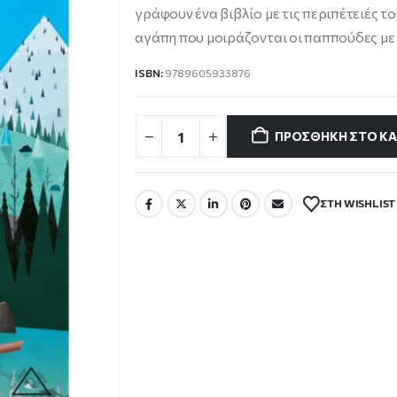
11.45 €.
γράφουν ένα βιβλίο με τις περιπέτειές τ
αγάπη που μοιράζονται οι παππούδες με 
ISBN:
9789605933876
ΠΡΟΣΘΉΚΗ ΣΤΟ ΚΑ
ΣΤΗ WISHLIST