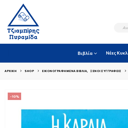
Νέες Κυκ
Βιβλία
ΑΡΧΙΚΉ
SHOP
ΕΙΚΟΝΟΓΡΑΦΗΜΈΝΑ ΒΙΒΛΊΑ
,
ΞΈΝΟΙ ΣΥΓΓΡΑΦΕΊΣ
-10%