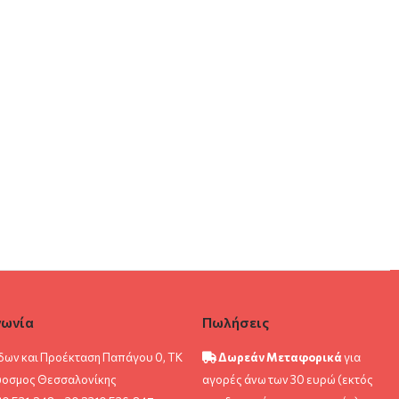
νωνία
Πωλήσεις
δων και Προέκταση Παπάγου 0, ΤΚ
Δωρεάν Μεταφορικά
για
ύοσμος Θεσσαλονίκης
αγορές άνω των 30 ευρώ (εκτός