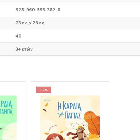
978-960-593-387-6
23 εκ. x 28 εκ.
40
3+ ετών
-10%