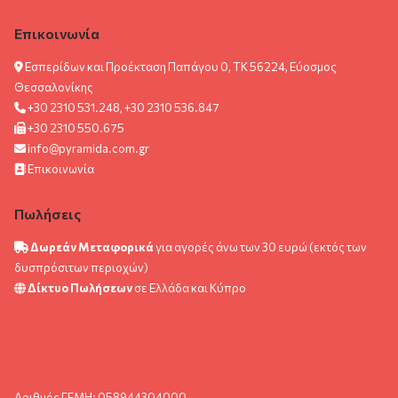
Επικοινωνία
Εσπερίδων και Προέκταση Παπάγου 0, ΤΚ 56224, Εύοσμος
Θεσσαλονίκης
+30 2310 531.248, +30 2310 536.847
+30 2310 550.675
info@pyramida.com.gr
Επικοινωνία
Πωλήσεις
Δωρεάν Μεταφορικά
για αγορές άνω των 30 ευρώ (εκτός των
δυσπρόσιτων περιοχών)
Δίκτυο Πωλήσεων
σε Ελλάδα και Κύπρο
Αριθμός ΓΕΜΗ: 058944304000