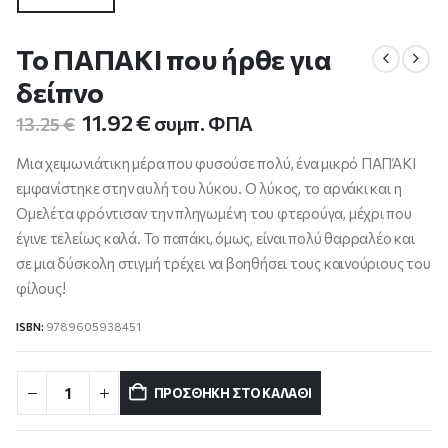
Το ΠΑΠΑΚΙ που ήρθε για
δείπνο
Original
Η
11.92
€
συμπ. ΦΠΑ
13.25
€
price
τρέχουσα
was:
τιμή
Μια χειμωνιάτικη μέρα που φυσούσε πολύ, ένα μικρό ΠΑΠΆΚΙ
13.25 €.
είναι:
εμφανίστηκε στην αυλή του λύκου. Ο λύκος, το αρνάκι και η
11.92 €.
Ομελέτα φρόντισαν την πληγωμένη του φτερούγα, μέχρι που
έγινε τελείως καλά. Το παπάκι, όμως, είναι πολύ θαρραλέο και
σε μια δύσκολη στιγμή τρέχει να βοηθήσει τους καινούριους του
φίλους!
ISBN:
9789605938451
ΠΡΟΣΘΉΚΗ ΣΤΟ ΚΑΛΆΘΙ