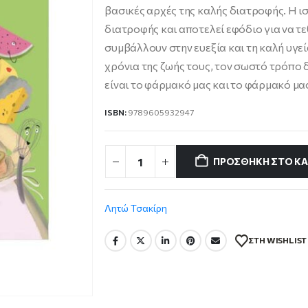
9.87 €.
βασικές αρχές της καλής διατροφής. H ι
διατροφής και αποτελεί εφόδιο για να τε
συμβάλλουν στην ευεξία και τη καλή υγε
χρόνια της ζωής τους, τον σωστό τρόπο
είναι το φάρμακό μας και το φάρμακό μας
ISBN:
9789605932947
ΠΡΟΣΘΉΚΗ ΣΤΟ ΚΑ
Λητώ Τσακίρη
ΣΤΗ WISHLIST