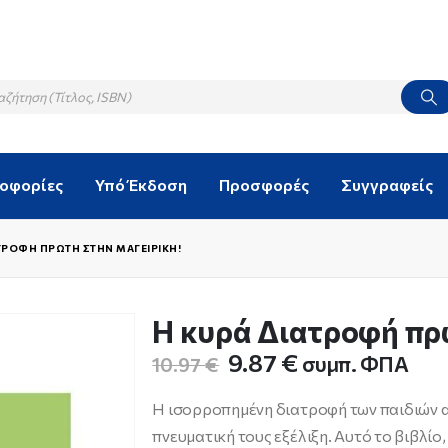
λοφορίες
Υπό Έκδοση
Προσφορές
Συγγραφείς
ΑΤΡΟΦΉ ΠΡΏΤΗ ΣΤΗΝ ΜΑΓΕΙΡΙΚΉ!
Η κυρά Διατροφή πρώ
Original
Η
9.87
€
συμπ. ΦΠΑ
10.97
€
price
τρέχουσα
was:
τιμή
Η ισορροπημένη διατροφή των παιδιών α
10.97 €.
είναι:
πνευματική τους εξέλιξη. Αυτό το βιβλίο