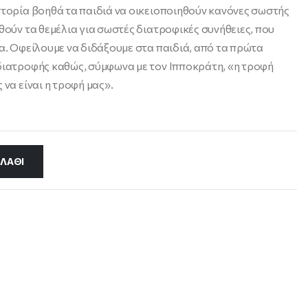
στορία βοηθά τα παιδιά να οικειοποιηθούν κανόνες σωστής
θούν τα θεμέλια για σωστές διατροφικές συνήθειες, που
ία. Οφείλουμε να διδάξουμε στα παιδιά, από τα πρώτα
 διατροφής καθώς, σύμφωνα με τον Ιπποκράτη, «η τροφή
 να είναι η τροφή μας».
ΛΆΘΙ