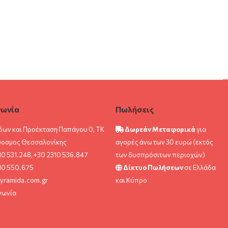
νωνία
Πωλήσεις
δων και Προέκταση Παπάγου 0, ΤΚ
Δωρεάν Μεταφορικά
για
ύοσμος Θεσσαλονίκης
αγορές άνω των 30 ευρώ (εκτός
10 531.248, +30 2310 536.847
των δυσπρόσιτων περιοχών)
10 550.675
Δίκτυο Πωλήσεων
σε Ελλάδα
yramida.com.gr
και Κύπρο
νωνία