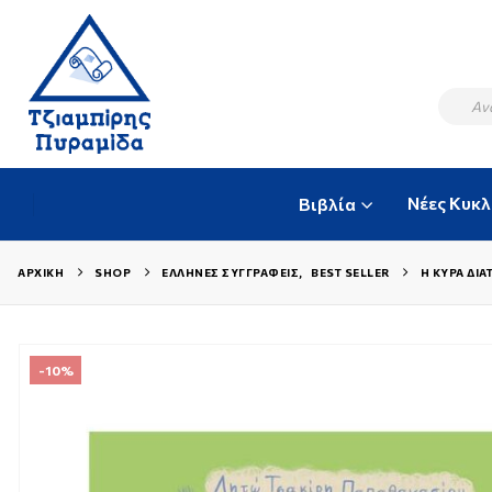
Νέες Κυκ
Βιβλία
ΑΡΧΙΚΉ
SHOP
ΈΛΛΗΝΕΣ ΣΥΓΓΡΑΦΕΊΣ
,
BEST SELLER
Η ΚΥΡΆ ΔΙ
-10%