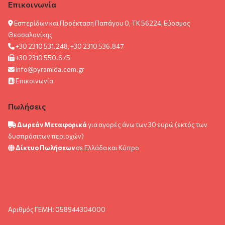
Επικοινωνία
Εσπερίδων και Προέκταση Παπάγου 0, ΤΚ 56224, Εύοσμος
Θεσσαλονίκης
+30 2310 531.248, +30 2310 536.847
+30 2310 550.675
info@pyramida.com.gr
Επικοινωνία
Πωλήσεις
Δωρεάν Μεταφορικά
για αγορές άνω των 30 ευρώ (εκτός των
δυσπρόσιτων περιοχών)
Δίκτυο Πωλήσεων
σε Ελλάδα και Κύπρο
Αριθμός ΓΕΜΗ: 058944304000