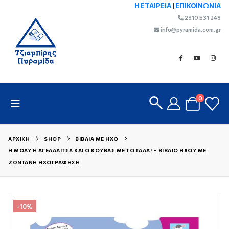
Η ΕΤΑΙΡΕΙΑ
|
ΕΠΙΚΟΙΝΩΝΙΑ
2310 531 248
info@pyramida.com.gr
0
ΑΡΧΙΚΉ
SHOP
ΒΙΒΛΊΑ ΜΕ ΉΧΟ
Η ΜΌΛΥ Η ΑΓΕΛΑΔΊΤΣΑ ΚΑΙ Ο ΚΟΥΒΆΣ ΜΕ ΤΟ ΓΆΛΑ! – ΒΙΒΛΊΟ ΉΧΟΥ ΜΕ
ΖΩΝΤΑΝΉ ΗΧΟΓΡΆΦΗΣΗ
-10%